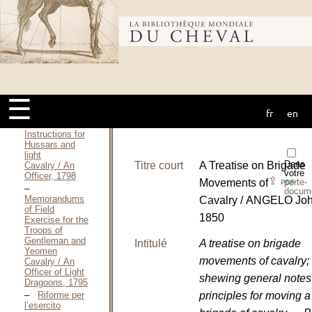
BARON, Mai
1863
Études
Bibliothèque
tactiques pour
l’Instruction
dans les
Camps / AMBERT
mondiale du
Joachim-Marie-
Jean-jacques-
☰
Alexandre-Jules
BARON, 1865
fr
en
cheval
Instructions for
Hussars and
light
Dans
Titre court
A Treatise on Brigade
Cavalry / An
votre
Officer, 1798
⇪
Movements of
porte-
PDF
docum
Memorandums
Cavalry / ANGELO Joh
of Field
1850
Exercise for the
Troops of
Gentleman and
Intitulé
A treatise on brigade
Yeomen
movements of cavalry;
Cavalry / An
Officer of Light
shewing general notes
Dragoons, 1795
Riforme per
principles for moving a
l’esercito