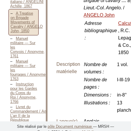
brigade of cavalry .... 
italiano / ANGELINI
Achille, 1867
Lieut.-Col. Angelo.
/
A Treatise
ANGELO John
on Brigade
Movements of
Adresse
Calcu
Cavalry / ANGELO
bibliographique
, R.C.
John, 1850
:
Lepa
Manuel
militaire — Sur
& Co.,
les
Convois / Anonyme,
1850
1761
Manuel
Description
Nombre de
1 vol.
militaire — Sur
les
matérielle
volumes
:
fourrages / Anonyme,
1763
Nombre de
I-III-19
Instruction
pages
:
pour les Gardes
du Corps du
Dimensions
:
in-8°
Roi / Anonyme,
1766
Illustrations
:
13
Livret du
planc
Commandement / Anonyme,
L’an II de la
République
Langue(s)
Anglais
Manuel de la
Site réalisé par le
pôle Document numérique
— MRSH —
Cavalerie / Anonyme,