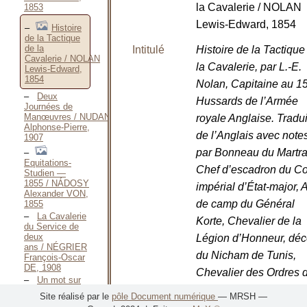
la Cavalerie / NOLAN
1853
Lewis-Edward, 1854
Histoire
de la Tactique
de la
Intitulé
Histoire de la Tactique
Cavalerie / NOLAN
la Cavalerie, par L.-E.
Lewis-Edward,
1854
Nolan, Capitaine au 1
Deux
Hussards de l’Armée
Journées de
Manœuvres / NUDANT
royale Anglaise. Tradui
Alphonse-Pierre,
de l’Anglais avec notes
1907
par Bonneau du Martra
Equitations-
Chef d’escadron du C
Studien —
1855 / NÁDOSY
impérial d’État-major, 
Alexander VON,
de camp du Général
1855
La Cavalerie
Korte, Chevalier de la
du Service de
deux
Légion d’Honneur, déc
ans / NÉGRIER
du Nicham de Tunis,
François-Oscar
DE, 1908
Chevalier des Ordres 
Un mot sur
la Couronne de Chêne
l’Entretien et le
Site réalisé par le
pôle Document numérique
— MRSH —
Perfectionnement
de Saint-Maurice et Sa