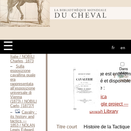
D. [1906]
Tendances
Bibliothèque
actuelles de la
Cavalerie
Allemande — 2
e
édition / NIESSEL
mondiale du
Henri-Albert,
1908
☰
La
fr
en
cheval
Production
chevaline en
Italie / NOBILI
Charles, 1873
Sulla
Dans
esposizione
votre
L’ouvrage est entièrem
cavallina quale
⇪
porte-
PDF
era
docum
numérisé et disponible
rappresentata
le site de :
all’esposizione
universale di
-
Gallica
Vienna
(1873) / NOBILI
-
Google project —
Carlo, [1873?]
British Library
Cavalry :
its history and
tactics —
1853 / NOLAN
Titre court
Histoire de la Tactique
Lewis Edward,