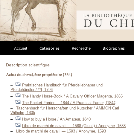
Bibliothèque mondi
Accueil
Catégories
Recherche
Biographies
Description scientifique
Achat du cheval, être propriétaire
(334)
Praktisches Handbuch für Pferdeliebhaber und
Pferdehändler / **l, 1796
The Handy Horse-Book / A Cavalry Officer Magenta, 1865
The Pocket Farrier — 1844 / A Practical Farrier, [1844]
Taschenbuch für Herrschaften und Kutscher / AMMON Carl
Wilhelm, 1805
How to buy a Horse / An Amateur, 1840
Libro de marchi de cavalli — 1588 (Giunti) / Anonyme, 1588
Libro de marchi de cavalli — 1593 / Anonyme, 1593