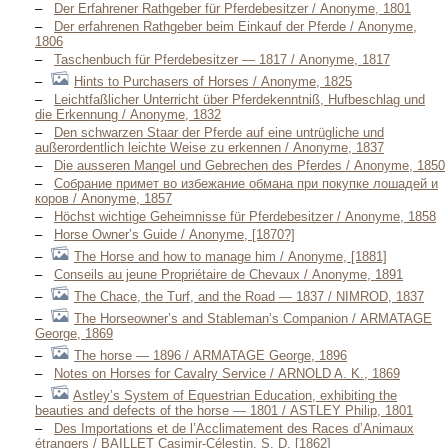
Der Erfahrener Rathgeber für Pferdebesitzer / Anonyme, 1801
Der erfahrenen Rathgeber beim Einkauf der Pferde / Anonyme,
1806
Taschenbuch für Pferdebesitzer — 1817 / Anonyme, 1817
Hints to Purchasers of Horses / Anonyme, 1825
Leichtfaßlicher Unterricht über Pferdekenntniß, Hufbeschlag und
die Erkennung / Anonyme, 1832
Den schwarzen Staar der Pferde auf eine untrügliche und
außerordentlich leichte Weise zu erkennen / Anonyme, 1837
Die ausseren Mangel und Gebrechen des Pferdes / Anonyme, 1850
Собрание примет во избежание обмана при покупке лошадей и
коров / Anonyme, 1857
Höchst wichtige Geheimnisse für Pferdebesitzer / Anonyme, 1858
Horse Owner’s Guide / Anonyme, [1870?]
The Horse and how to manage him / Anonyme, [1881]
Conseils au jeune Propriétaire de Chevaux / Anonyme, 1891
The Chace, the Turf, and the Road — 1837 / NIMROD, 1837
The Horseowner’s and Stableman’s Companion / ARMATAGE
George, 1869
The horse — 1896 / ARMATAGE George, 1896
Notes on Horses for Cavalry Service / ARNOLD A. K., 1869
Astley’s System of Equestrian Education, exhibiting the
beauties and defects of the horse — 1801 / ASTLEY Philip, 1801
Des Importations et de l’Acclimatement des Races d’Animaux
étrangers / BAILLET Casimir-Célestin, S. D. [1862]