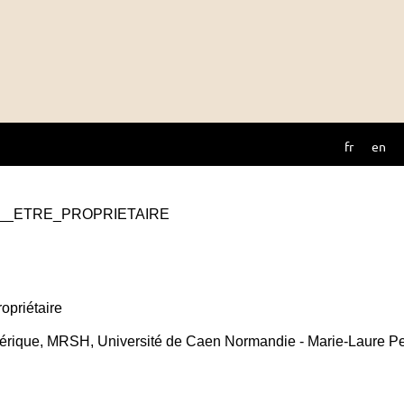
fr
en
__ETRE_PROPRIETAIRE
ropriétaire
rique, MRSH, Université de Caen Normandie - Marie-Laure Per