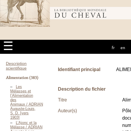
Bibliothèque
mondiale du
☰
fr
en
cheval
Description
scientifique
Identifiant principal
ALIME
Alimentation
(383)
Les
Description du fichier
Mélasses et
l’Alimentation
Titre
Alim
des
Animaux / ADRIAN
Auguste-Louis,
Auteur(s)
Pôl
S. D. [vers
1903]
doc
L’Ajonc et la
num
Mélasse / ADRIAN