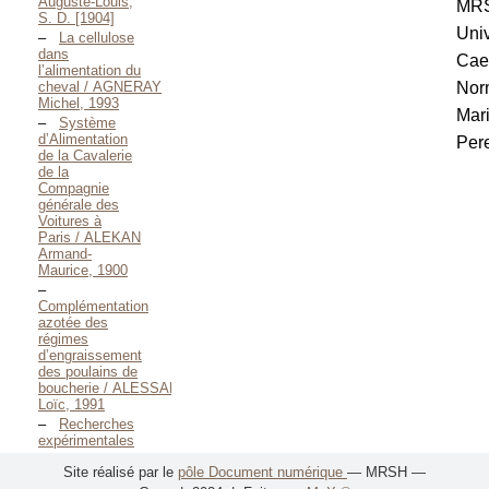
Auguste-Louis,
MR
S. D. [1904]
Univ
La cellulose
dans
Cae
l’alimentation du
cheval / AGNERAY
Nor
Michel, 1993
Mar
Système
d’Alimentation
Pere
de la Cavalerie
de la
Compagnie
générale des
Voitures à
Paris / ALEKAN
Armand-
Maurice, 1900
Complémentation
azotée des
régimes
d’engraissement
des poulains de
boucherie / ALESSANDRI
Loïc, 1991
Recherches
expérimentales
sur
Site réalisé par le
pôle Document numérique
— MRSH —
l’Alimentation et