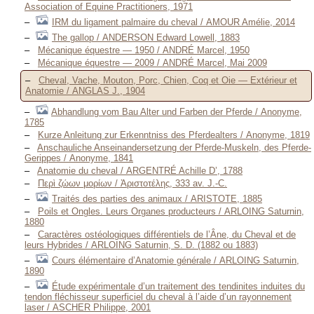
Association of Equine Practitioners, 1971
IRM du ligament palmaire du cheval / AMOUR Amélie, 2014
The gallop / ANDERSON Edward Lowell, 1883
Mécanique équestre — 1950 / ANDRÉ Marcel, 1950
Mécanique équestre — 2009 / ANDRÉ Marcel, Mai 2009
Cheval, Vache, Mouton, Porc, Chien, Coq et Oie — Extérieur et
Anatomie / ANGLAS J., 1904
Abhandlung vom Bau Alter und Farben der Pferde / Anonyme,
1785
Kurze Anleitung zur Erkenntniss des Pferdealters / Anonyme, 1819
Anschauliche Anseinandersetzung der Pferde-Muskeln, des Pferde-
Gerippes / Anonyme, 1841
Anatomie du cheval / ARGENTRÉ Achille D’, 1788
Περὶ ζώων μορίων / Ἀριστοτέλης, 333 av. J.-C.
Traités des parties des animaux / ARISTOTE, 1885
Poils et Ongles. Leurs Organes producteurs / ARLOING Saturnin,
1880
Caractères ostéologiques différentiels de l’Âne, du Cheval et de
leurs Hybrides / ARLOING Saturnin, S. D. (1882 ou 1883)
Cours élémentaire d’Anatomie générale / ARLOING Saturnin,
1890
Étude expérimentale d’un traitement des tendinites induites du
tendon fléchisseur superficiel du cheval à l’aide d’un rayonnement
laser / ASCHER Philippe, 2001