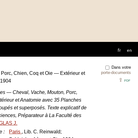
fr
en
Dans votre
porte-documents
Porc, Chien, Coq et Oie — Extérieur et
⇪
 1904
PDF
es — Cheval, Vache, Mouton, Porc,
térieur et Anatomie avec 35 Planches
coupés et superposés. Texte explicatif de
ciences, Préparateur à La Faculté des
GLAS J.
e
:
Paris
, Lib. C. Reinwald;