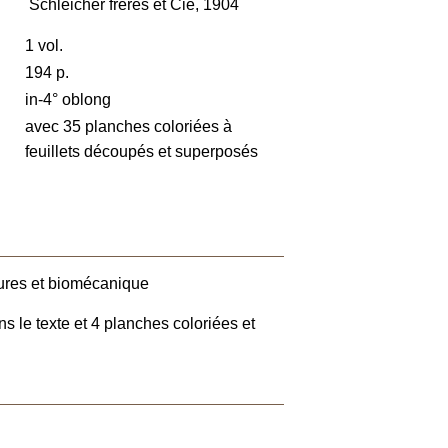
Schleicher frères et Cie, 1904
1 vol.
194 p.
in-4° oblong
avec 35 planches coloriées à
feuillets découpés et superposés
ures et biomécanique
s le texte et 4 planches coloriées et