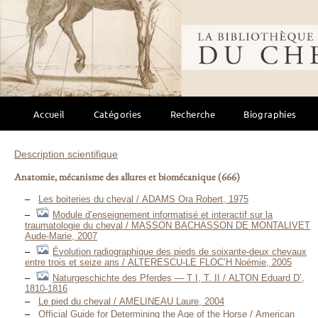
Bibliothèque mondi
Accueil
Catégories
Recherche
Biographies
Description scientifique
Anatomie, mécanisme des allures et biomécanique
(666)
Les boiteries du cheval / ADAMS Ora Robert, 1975
Module d’enseignement informatisé et interactif sur la
traumatologie du cheval / MASSON BACHASSON DE MONTALIVET
Aude-Marie, 2007
Évolution radiographique des pieds de soixante-deux chevaux
entre trois et seize ans / ALTERESCU-LE FLOC’H Noémie, 2005
Naturgeschichte des Pferdes — T I, T. II / ALTON Eduard D’,
1810-1816
Le pied du cheval / AMELINEAU Laure, 2004
Official Guide for Determining the Age of the Horse / American