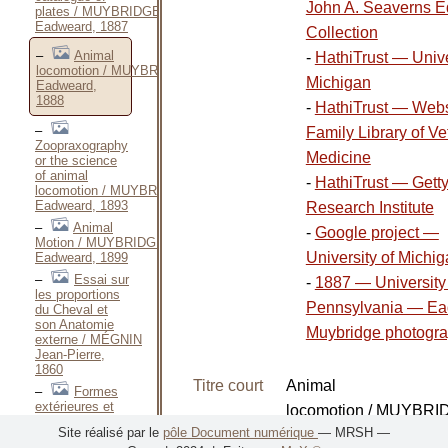
John A. Seaverns E
plates / MUYBRIDGE
Eadweard, 1887
Collection
Animal
-
HathiTrust — Unive
locomotion / MUYBRIDGE
Michigan
Eadweard,
1888
-
HathiTrust — Webs
Family Library of Ve
Zoopraxography
Medicine
or the science
of animal
-
HathiTrust — Gett
locomotion / MUYBRIDGE
Eadweard, 1893
Research Institute
Animal
-
Google project —
Motion / MUYBRIDGE
University of Michi
Eadweard, 1899
Essai sur
-
1887 — University 
les proportions
Pennsylvania — E
du Cheval et
son Anatomie
Muybridge photogr
externe / MÉGNIN
Jean-Pierre,
1860
Titre court
Animal
Formes
extérieures et
locomotion / MUYBR
Anatomie
Site réalisé par le
pôle Document numérique
— MRSH —
Eadweard, 1888
élémentaire du