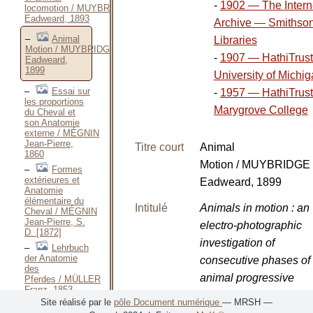
-
1902 — The Intern
locomotion / MUYBRIDGE
Eadweard, 1893
Archive — Smithso
Animal
Libraries
Motion / MUYBRIDGE
-
1907 — HathiTrus
Eadweard,
1899
University of Michi
Essai sur
-
1957 — HathiTrus
les proportions
Marygrove College
du Cheval et
son Anatomie
externe / MÉGNIN
Jean-Pierre,
Titre court
Animal
1860
Motion / MUYBRIDGE
Formes
extérieures et
Eadweard, 1899
Anatomie
élémentaire du
Intitulé
Animals in motion : an
Cheval / MÉGNIN
Jean-Pierre, S.
electro-photographic
D. [1872]
investigation of
Lehrbuch
der Anatomie
consecutive phases of
des
animal progressive
Pferdes / MÜLLER
Franz, 1853
movements
/
Site réalisé par le
pôle Document numérique
— MRSH —
Lehre
MUYBRIDGE Eadwea