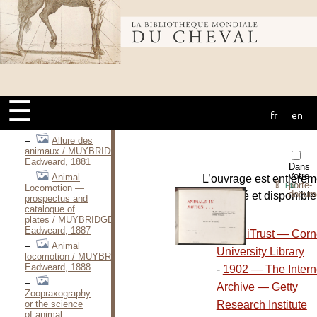
des trotteurs en
course / MURAT
DE LESTANG
Bibliothèque
Valérie DE,
2013
Manuel
mondiale du
d’Hippiatrique,
d’Équitation et
d’Hygiène à
☰
l’usage de
fr
en
tous / MUSSOT
cheval
Pierre, 1856
Allure des
animaux / MUYBRIDGE
Eadweard, 1881
Dans
votre
Animal
L’ouvrage est entièrem
⇪
porte-
PDF
Locomotion —
docum
numérisé et disponible
prospectus and
catalogue of
le site :
plates / MUYBRIDGE
Eadweard, 1887
-
HathiTrust — Corn
Animal
University Library
locomotion / MUYBRIDGE
Eadweard, 1888
-
1902 — The Intern
Archive — Getty
Zoopraxography
Research Institute
or the science
of animal