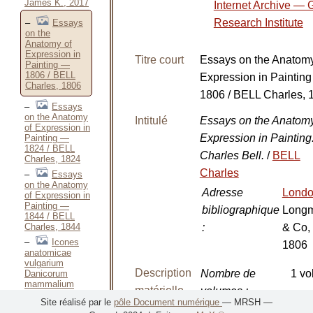
James K., 2017
Internet Archive — 
Research Institute
Essays
on the
Anatomy of
Expression in
Titre court
Essays on the Anatomy
Painting —
1806 / BELL
Expression in Paintin
Charles, 1806
1806 / BELL Charles, 
Essays
on the Anatomy
Intitulé
Essays on the Anatomy
of Expression in
Expression in Painting
Painting —
1824 / BELL
Charles Bell.
/
BELL
Charles, 1824
Charles
Essays
on the Anatomy
Adresse
Lond
of Expression in
Painting —
bibliographique
Long
1844 / BELL
Charles, 1844
:
& Co,
Icones
1806
anatomicae
vulgarium
Description
Nombre de
1 vol
Danicorum
mammalium
matérielle
volumes
:
domesticorum / BENDZ
Site réalisé par le
pôle Document numérique
— MRSH —
Henricus
Nombre de pages
IX-1