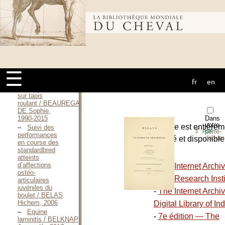
découverte —
Le
cheval / BEACH
Bibliothèque
Joshua, 2011
La
latéralité motrice
du
mondiale du
cheval / BEAUFILS
Agnès, 2013
☰
La détection
fr
en
des boiteries
cheval
chez le cheval
sur tapis
roulant / BEAUREGARD
DE Sophie,
1990-2015
Dans
votre
L’ouvrage est entièrem
Suivi des
⇪
porte-
PDF
performances
docum
numérisé et disponible
en course des
standardbred
le site :
atteints
d’affections
-
The Internet Archi
ostéo-
Getty Research Insti
articulaires
juvéniles du
-
The Internet Archi
boulet / BELAS
Hichem, 2006
Digital Library of Ind
Equine
-
7e édition — The
laminitis / BELKNAP