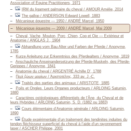
Association of Equine Practitioners, 1971
IRM du ligament palmaire du cheval / AMOUR Amélie, 2014
The gallop / ANDERSON Edward Lowell, 1883
Mécanique équestre — 1950 / ANDRÉ Marcel, 1950
Mécanique équestre — 2009 / ANDRÉ Marcel, Mai 2009
Cheval, Vache, Mouton, Porc, Chien, Coq et Oie — Extérieur et
Anatomie / ANGLAS J., 1904
Abhandlung vom Bau Alter und Farben der Pferde / Anonyme,
1785
Kurze Anleitung zur Erkenntniss des Pferdealters / Anonyme, 1819
Anschauliche Anseinandersetzung der Pferde-Muskeln, des Pferde-
Gerippes / Anonyme, 1841
Anatomie du cheval / ARGENTRÉ Achille D’, 1788
Περὶ ζώων μορίων / Ἀριστοτέλης, 333 av. J.-C.
Traités des parties des animaux / ARISTOTE, 1885
Poils et Ongles. Leurs Organes producteurs / ARLOING Saturnin,
1880
Caractères ostéologiques différentiels de l’Âne, du Cheval et de
leurs Hybrides / ARLOING Saturnin, S. D. (1882 ou 1883)
Cours élémentaire d’Anatomie générale / ARLOING Saturnin,
1890
Étude expérimentale d’un traitement des tendinites induites du
tendon fléchisseur superficiel du cheval à l’aide d’un rayonnement
laser / ASCHER Philippe, 2001