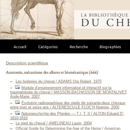
Bibliothèque mondi
Accueil
Catégories
Recherche
Biographies
Description scientifique
Anatomie, mécanisme des allures et biomécanique
(666)
Les boiteries du cheval / ADAMS Ora Robert, 1975
Module d’enseignement informatisé et interactif sur la
traumatologie du cheval / MASSON BACHASSON DE MONTALIVET
Aude-Marie, 2007
Évolution radiographique des pieds de soixante-deux chevaux
entre trois et seize ans / ALTERESCU-LE FLOC’H Noémie, 2005
Naturgeschichte des Pferdes — T I, T. II / ALTON Eduard D’,
1810-1816
Le pied du cheval / AMELINEAU Laure, 2004
Official Guide for Determining the Age of the Horse / American