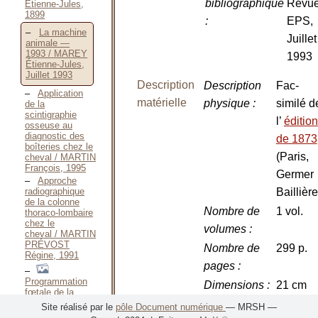
bibliographique
Revu
Étienne-Jules,
1899
:
EPS,
La machine
Juillet
animale —
1993 / MAREY
1993
Étienne-Jules,
Juillet 1993
Description
Description
Fac-
Application
matérielle
physique
:
similé d
de la
scintigraphie
l’
édition
osseuse au
diagnostic des
de 1873
boîteries chez le
(Paris,
cheval / MARTIN
François, 1995
Germer
Approche
radiographique
Baillière
de la colonne
Nombre de
1 vol.
thoraco-lombaire
chez le
volumes
:
cheval / MARTIN
PRÉVOST
Nombre de
299 p.
Régine, 1991
pages
:
Programmation
Dimensions
:
21 cm
fœtale de la
croissance
Illustrations
:
Dessins
Site réalisé par le
pôle Document numérique
— MRSH —
osseuse et