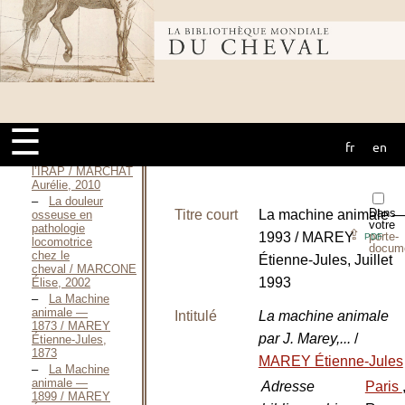
orthopédiques
chez le cheval
en croissance,
Bibliothèque
enquête chez le
pur sang
Arabe / MANSUY
Caroline, 1995
mondiale du
Traitement des
☰
affections
articulaires
fr
en
cheval
équines par
l’IRAP / MARCHAT
Aurélie, 2010
La douleur
Dans
Titre court
La machine animale 
osseuse en
votre
pathologie
⇪
1993 / MAREY
porte-
PDF
locomotrice
docum
chez le
Étienne-Jules, Juillet
cheval / MARCONE
1993
Élise, 2002
La Machine
animale —
Intitulé
La machine animale
1873 / MAREY
par J. Marey,...
/
Étienne-Jules,
1873
MAREY Étienne-Jules
La Machine
animale —
Adresse
Paris
1899 / MAREY