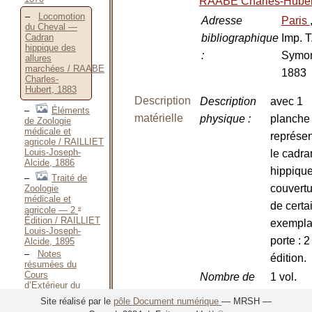
RAABE Charles-Huber
Locomotion
Adresse
Paris
du Cheval —
bibliographique
Imp. T
Cadran
hippique des
:
Symo
allures
marchées / RAABE
1883
Charles-
Hubert, 1883
Description
Description
avec 1
Éléments
matérielle
physique
:
planche
de Zoologie
médicale et
représen
agricole / RAILLIET
Louis-Joseph-
le cadra
Alcide, 1886
hippique
Traité de
couvertu
Zoologie
médicale et
de certa
e
agricole — 2
Édition / RAILLIET
exempla
Louis-Joseph-
porte : 
Alcide, 1895
Notes
édition.
résumées du
Cours
Nombre de
1 vol.
d’Extérieur du
volumes
:
Cheval / RAQUET
Site réalisé par le
pôle Document numérique
— MRSH —
Hector-Lambert,