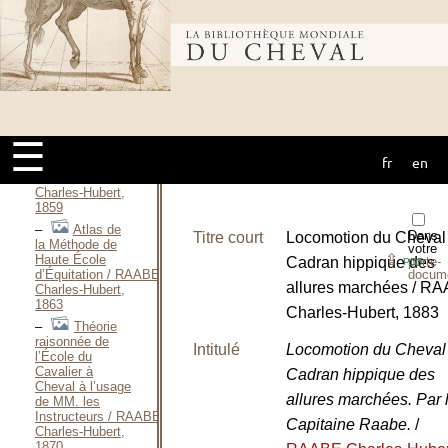
Locomotion du
Cheval —
Bibliothèque
2 / RAABE
Charles-Hubert,
1857
Examen de
mondiale du
la Théorie de la
similitude des
angles de
☰
Monsieur le
fr
en
Général
cheval
Morris / RAABE
Charles-Hubert,
1859
Atlas de
Dans
Titre court
Locomotion du Cheva
la Méthode de
votre
⇪
Haute École
Cadran hippique des
porte-
PDF
docum
d’Équitation / RAABE
allures marchées / R
Charles-Hubert,
1863
Charles-Hubert, 1883
Théorie
raisonnée de
Intitulé
Locomotion du Cheva
l’École du
Cavalier à
Cadran hippique des
Cheval à l’usage
allures marchées. Par 
de MM. les
Instructeurs / RAABE
Capitaine Raabe.
/
Charles-Hubert,
1870