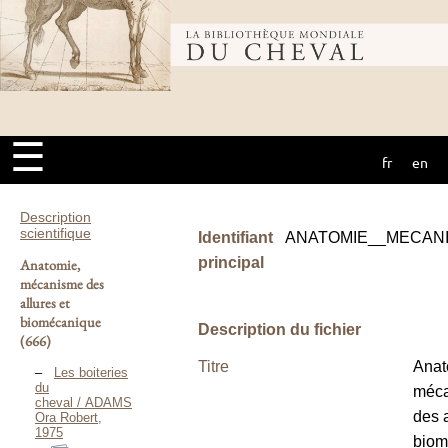
Bibliothèque
mondiale du
☰
fr
en
cheval
Description
scientifique
Identifiant
ANATOMIE__MECAN
principal
Anatomie,
mécanisme des
allures et
biomécanique
Description du fichier
(666)
Titre
Anat
Les boiteries
du
méc
cheval / ADAMS
des a
Ora Robert,
1975
biom