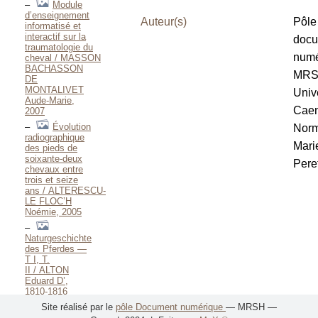
Module
d’enseignement
Auteur(s)
Pôle
informatisé et
interactif sur la
docu
traumatologie du
numé
cheval / MASSON
BACHASSON
MRS
DE
MONTALIVET
Univ
Aude-Marie,
Cae
2007
Évolution
Norm
radiographique
Mari
des pieds de
soixante-deux
Peret
chevaux entre
trois et seize
ans / ALTERESCU-
LE FLOC’H
Noémie, 2005
Naturgeschichte
des Pferdes —
T I, T.
II / ALTON
Eduard D’,
1810-1816
Le pied du
Site réalisé par le
pôle Document numérique
— MRSH —
cheval / AMELINEAU