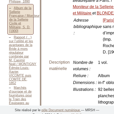
Beaurepaire à Paris.
/
Philippe, 1890
Moniteur de la Sellerie
Album de la
Sellerie
et Militaire
et
BLONDEA
Française / Moniteur
de la Sellerie
Adresse
[Paris
Civile et
bibliographique
sans 
Militaire, S. D.
[1900]
:
d’imp
Rapport (…)
(Imp.
sur l’utilité et les
avantages de la
Roche
Bride à mors
D. [19
régulateur
combinée par
M. Casimir
Description
Nombre de
1 vol.
Noël / MONTIGNY
Edmée-Louis-
matérielle
volumes
:
Xavier,
VICOMTE puis
Reliure
:
Album
COMTE DE,
Dimensions
:
in-f° obl
1852
Marchés
Illustrations
:
92 belle
d’ouvrage et de
fournitures pour
planche
le Train des
lithograp
Équipages au
e
XVII
dessinée
Site réalisé par le
pôle Document numérique
— MRSH —
Siècle / MORIN