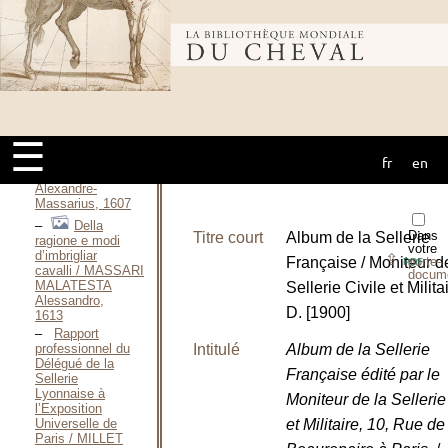
la
Bourrellerie / MARION
Bibliothèque
Ernest, 1880
Le
harnachement
du cheval de
mondiale du
trait / MARTIN
Robert, 1950
☰
Tractatus
de Modo
fr
en
cheval
Equos / MALATESTA
Alexandre-
Massarius, 1607
Della
Dans
Titre court
Album de la Sellerie
ragione e modi
votre
d’imbrigliar
⇪
Française / Moniteur d
porte-
PDF
cavalli / MASSARI
docum
MALATESTA
Sellerie Civile et Milita
Alessandro,
D. [1900]
1613
Rapport
Intitulé
Album de la Sellerie
professionnel du
Délégué de la
Française édité par le
Sellerie
Lyonnaise à
Moniteur de la Sellerie
l’Exposition
et Militaire, 10, Rue de
Universelle de
Paris / MILLET