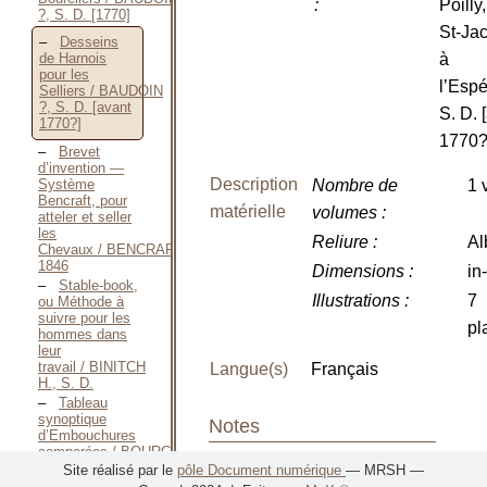
:
Poilly
?, S. D. [1770]
St-Ja
Desseins
à
de Harnois
pour les
l’Esp
Selliers / BAUDOIN
?, S. D. [avant
S. D. 
1770?]
1770?
Brevet
d’invention —
Description
Système
Nombre de
1 
Bencraft, pour
matérielle
volumes
:
atteler et seller
les
Reliure
:
A
Chevaux / BENCRAFT,
1846
Dimensions
:
in-
Stable-book,
Illustrations
:
7
ou Méthode à
suivre pour les
pl
hommes dans
leur
travail / BINITCH
Langue(s)
Français
H., S. D.
Tableau
synoptique
Notes
d’Embouchures
comparées / BOURGE
Antoine-Romain
Site réalisé par le
pôle Document numérique
— MRSH —
Notes sur la
DE, S. D. [1833]