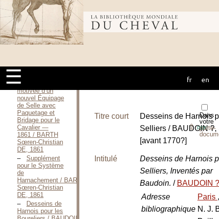
Description
motivée d’un
Bibliothèque
nouvel Équipage
de Selle avec
Paquetage et
Bridage pour le
mondiale du
Cavalier —
1857 / BARTH
Sœren-Christian
☰
DE, 1857
fr
en
cheval
Description
motivée d’un
nouvel Équipage
de Selle avec
Paquetage et
Dans
Titre court
Desseins de Harnois p
Bridage pour le
votre
⇪
Cavalier —
Selliers / BAUDOIN ?, 
porte-
PDF
docum
1861 / BARTH
[avant 1770?]
Sœren-Christian
DE, 1861
Intitulé
Desseins de Harnois p
Supplément
pour le Système
Selliers, Inventés par
de
Harnachement / BARTH
Baudoin.
/
BAUDOIN 
Sœren-Christian
DE, 1861
Adresse
Paris
Desseins de
bibliographique
N. J. 
Harnois pour les
Boureliers / BAUDOIN