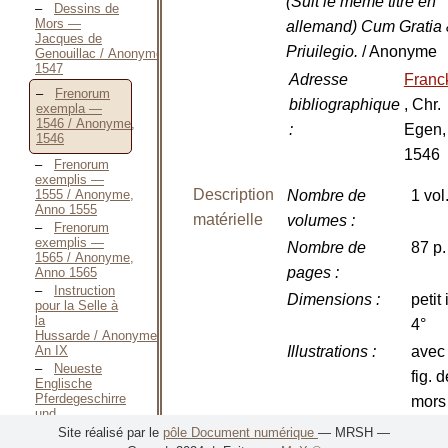
(Suit le même titre en
Dessins de
Mors —
allemand) Cum Gratia
Jacques de
Priuilegio.
/ Anonyme
Genouillac / Anonyme,
1547
Adresse
Franck
Frenorum
bibliographique
, Chr.
exempla —
1546 / Anonyme,
:
Egen,
1546
1546
Frenorum
exemplis —
Description
1555 / Anonyme,
Nombre de
1 vol
Anno 1555
matérielle
volumes
:
Frenorum
exemplis —
Nombre de
87 p.
1565 / Anonyme,
pages
:
Anno 1565
Instruction
Dimensions
:
petit 
pour la Selle à
la
4°
Hussarde / Anonyme,
An IX
Illustrations
:
avec
Neueste
fig. d
Englische
Pferdegeschirre
mors
und
le tit
Zäumung / Anonyme,
Site réalisé par le
pôle Document numérique
— MRSH —
[1800]