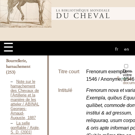
Bibliothèque
mondiale du
☰
Description
fr
en
cheval
scientifique
Bourrellerie,
harnachement
Dans
Titre court
Frenorum exempla —
(253)
votre
⇪
1546 / Anonyme, 1546
porte-
PDF
Note sur le
docum
harnachement
Intitulé
Frenorum nova et vari
des Chevaux de
l’Artillerie et la
Exempla, quibus Equu
manière de les
atteler / ABINAL
quilibet, commode dom
Georges-
institui & ad gressum,
Arnaud-
Auguste, 1887
reliquuraq. usum corpo
La selle
gonflable / Aigle,
& oris apte informari po
S. D. [2001]