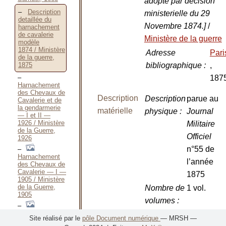
adopté par décision
Description
ministerielle du 29
detaillée du
Novembre 1874.]
/
harnachement
de cavalerie
Ministère de la guerre
modèle
1874 / Ministère
Adresse
Pari
de la guerre,
1875
bibliographique
:
,
187
Harnachement
des Chevaux de
Description
Description
parue au
Cavalerie et de
la gendarmerie
matérielle
physique
:
Journal
— I et II —
1926 / Ministère
Militaire
de la Guerre,
Officiel
1926
n°55 de
Harnachement
l’année
des Chevaux de
Cavalerie — I —
1875
1905 / Ministère
de la Guerre,
Nombre de
1 vol.
1905
volumes
:
Harnachement
Illustrations
planches
Site réalisé par le
pôle Document numérique
— MRSH —
des Chevaux de