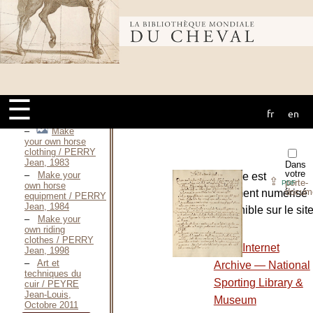
MICHAL, 1858
D’une
Bibliothèque
nouvelle Bride-
sans-
Mors / PERRARE-
MICHAL, 1858
mondiale du
Théorie et
pratique de la
Bride-sans-
☰
Mors / PERRARE-
fr
en
cheval
MICHAL, 1858
Make
your own horse
clothing / PERRY
Jean, 1983
Dans
votre
Make your
L’ouvrage est
⇪
porte-
PDF
own horse
docum
entièrement numérisé
equipment / PERRY
Jean, 1984
et disponible sur le sit
Make your
:
own riding
clothes / PERRY
-
The Internet
Jean, 1998
Art et
Archive — National
techniques du
Sporting Library &
cuir / PEYRE
Jean-Louis,
Museum
Octobre 2011