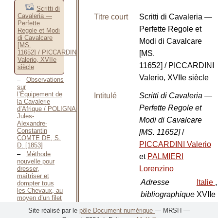
Scritti di
Cavaleria —
Titre court
Scritti di Cavaleria —
Perfette
Perfette Regole et
Regole et Modi
di Cavalcare
Modi di Cavalcare
[MS.
11652] / PICCARDINI
[MS.
Valerio, XVIIe
11652] / PICCARDINI
siècle
Valerio, XVIIe siècle
Observations
sur
l’Équipement de
Intitulé
Scritti di Cavaleria —
la Cavalerie
Perfette Regole et
d’Afrique / POLIGNAC
Jules-
Modi di Cavalcare
Alexandre-
Constantin
[MS. 11652]
/
COMTE DE, S.
PICCARDINI Valerio
D. [1853]
Méthode
et
PALMIERI
nouvelle pour
Lorenzino
dresser,
maîtriser et
Adresse
Italie
,
dompter tous
les Chevaux, au
bibliographique
XVIIe
moyen d’un filet
à
:
siècle
Site réalisé par le
pôle Document numérique
— MRSH —
poulies / POUILLON