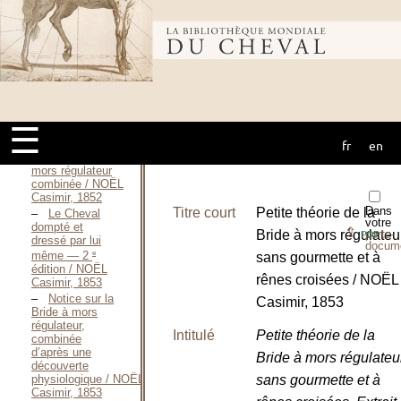
Cultivateurs, à
tous les
Bibliothèque
Cavaliers / NOËL
Casimir, 1851
Le
Cheval dompté
mondiale du
et dressé par lui
même / NOËL
Casimir, 1852
☰
fr
en
Pour bien
cheval
poser la Bride à
mors régulateur
combinée / NOËL
Casimir, 1852
Dans
Titre court
Petite théorie de la
Le Cheval
votre
dompté et
⇪
Bride à mors régulateu
porte-
PDF
dressé par lui
docum
e
même — 2
sans gourmette et à
édition / NOËL
rênes croisées / NOËL
Casimir, 1853
Notice sur la
Casimir, 1853
Bride à mors
régulateur,
Intitulé
Petite théorie de la
combinée
d’après une
Bride à mors régulateu
découverte
physiologique / NOËL
sans gourmette et à
Casimir, 1853