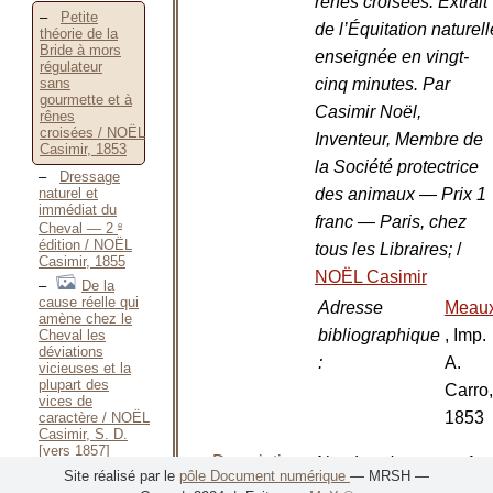
rênes croisées. Extrait
Petite
de l’Équitation naturell
théorie de la
Bride à mors
enseignée en vingt-
régulateur
cinq minutes. Par
sans
gourmette et à
Casimir Noël,
rênes
croisées / NOËL
Inventeur, Membre de
Casimir, 1853
la Société protectrice
Dressage
des animaux — Prix 1
naturel et
immédiat du
franc — Paris, chez
e
Cheval — 2
édition / NOËL
tous les Libraires;
/
Casimir, 1855
NOËL Casimir
De la
cause réelle qui
Adresse
Meau
amène chez le
bibliographique
, Imp.
Cheval les
déviations
:
A.
vicieuses et la
plupart des
Carro,
vices de
1853
caractère / NOËL
Casimir, S. D.
[vers 1857]
Description
Nombre de
1
Un mot
Site réalisé par le
pôle Document numérique
— MRSH —
matérielle
volumes
:
vol
de la dynamique