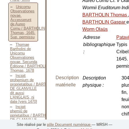
Aureo Cornu Cl. V Ola
Unicornu
Wormii Eruditorum Indi
Observationes
BARTHOLIN Thomas
novae.
Accesserunt
BARTHOLIN Gaspar
e
de Aureo
Cornu / BARTHOLIN
Worm Olaüs
Thomas, 1645.
Adresse
Patav
Sup. permissu
bibliographique
Typis
Thomae
Bartholini de
:
Cribel
Unicornu
Observationes
1645.
novae. Secunda
permi
Éditione / BARTHOLIN
Thomas, 1678
Incipit
Description
Description
304
prohemium de
proprietatibus / BARTHELEMY
matérielle
physique
:
plus
DE GLANVILLE
fin,
dit aussi
L’ANGLAIS, ni
feui
date [vers 1470]
no
Incipit
phemiũ de
chif
pprietatibus / BARTHELEMY
DE GLANVILLE
pou
dit aussi
Site réalisé par le
pôle Document numérique
— MRSH —
lis
L’ANGLAIS,