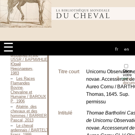
PRÉAUDEAU
Philippe, 1991
Bibliothèque
Le cheval
arabe —
2002 / BARBIÉ
DE
mondiale du
PRÉAUDEAU
Philippe, 2002
☰
Коневодство в
fr
en
cheval
СССР / Horse
breedings in the
USSR / БАРМИНЦЕВ
Юрий
Николаевич,
Dans
Titre court
Unicornu Observation
1983
votre
⇪
Les Races
novae. Accesserunt de
porte-
PDF
docum
Flamandes
Aureo Cornu / BARTH
Bovine,
Chevaline et
Thomas, 1645. Sup.
Humaine / BAROUX
P., 1906
permissu
Algérie, des
chevaux et des
Intitulé
Thomae Bartholini Cas
hommes / BARRIER
de Unicornu Observat
Pascal, 2013
Le cheval
novae. Accesserunt de
ardennais / BARTELT
Franz, 1999