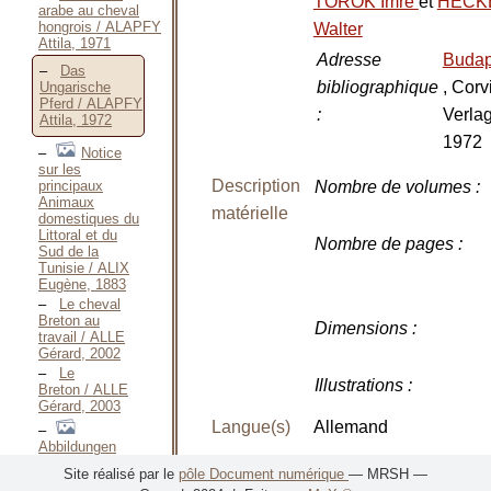
TÖRÖK Imre
et
HECK
arabe au cheval
hongrois / ALAPFY
Walter
Attila, 1971
Adresse
Budap
Das
bibliographique
, Corv
Ungarische
Pferd / ALAPFY
:
Verlag
Attila, 1972
1972
Notice
sur les
Description
principaux
Nombre de volumes
:
Animaux
matérielle
domestiques du
Littoral et du
Nombre de pages
:
Sud de la
Tunisie / ALIX
Eugène, 1883
Le cheval
Breton au
Dimensions
:
travail / ALLE
Gérard, 2002
Le
Illustrations
:
Breton / ALLE
Gérard, 2003
Langue(s)
Allemand
Abbildungen
sæmmtlicher
Site réalisé par le
pôle Document numérique
— MRSH —
Pferde-
Notes