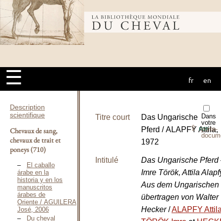
Bibliothèque
mondiale du
☰
fr
en
cheval
Description
scientifique
Dans
Titre court
Das Ungarische
votre
⇪
Pferd / ALAPFY Attila,
porte-
Chevaux de sang,
PDF
docum
chevaux de trait et
1972
poneys
(710)
Intitulé
Das Ungarische Pferd
El caballo
Imre Török, Attila Alapf
árabe en la
historia y en los
Aus dem Ungarischen
manuscritos
árabes de
übertragen von Walter
Oriente / AGUILERA
Hecker
/
ALAPFY Attil
José, 2006
Du cheval