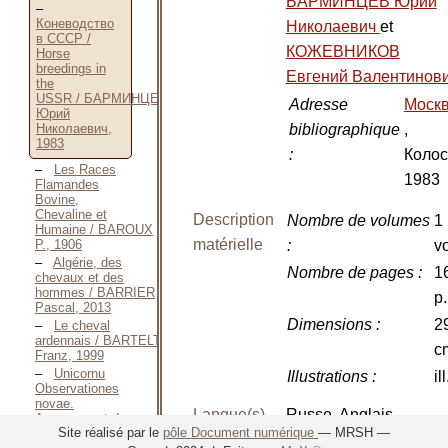
БАРМИНЦЕВ Юрий
Коневодство
Николаевич
et
в СССР /
КОЖЕВНИКОВ
Horse
breedings in
Евгений Валентинов
the
USSR / БАРМИНЦЕВ
Adresse
Моск
Юрий
bibliographique
,
Николаевич,
1983
:
Колос
Les Races
1983
Flamandes
Bovine,
Chevaline et
Description
Nombre de volumes
1
Humaine / BAROUX
matérielle
P., 1906
:
vo
Algérie, des
Nombre de pages
:
1
chevaux et des
hommes / BARRIER
p.
Pascal, 2013
Dimensions
:
2
Le cheval
ardennais / BARTELT
с
Franz, 1999
Unicornu
Illustrations
:
ill
Observationes
novae.
Langue(s)
Russe, Anglais
Accesserunt de
Site réalisé par le
pôle Document numérique
— MRSH —
Aureo