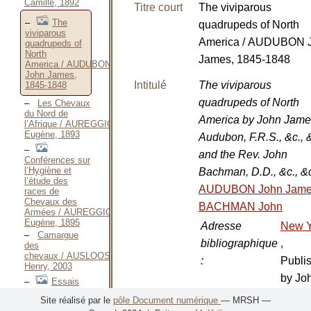
Camille, 1892
Titre court
The viviparous
The
quadrupeds of North
viviparous
America / AUDUBON 
quadrupeds of
North
James, 1845-1848
America / AUDUBON
John James,
Intitulé
The viviparous
1845-1848
quadrupeds of North
Les Chevaux
du Nord de
America by John Jame
l’Afrique / AUREGGIO
Eugène, 1893
Audubon, F.R.S., &c., 
and the Rev. John
Conférences sur
l’Hygiène et
Bachman, D.D., &c., &
l’étude des
AUDUBON John Jam
races de
Chevaux des
BACHMAN John
Armées / AUREGGIO
Eugène, 1895
Adresse
New Y
Camargue
bibliographique
,
des
chevaux / AUSLOOS
:
Publi
Henry, 2003
by Jo
Essais
sur l’Histoire
Jame
Site réalisé par le
pôle Document numérique
— MRSH —
naturelle des