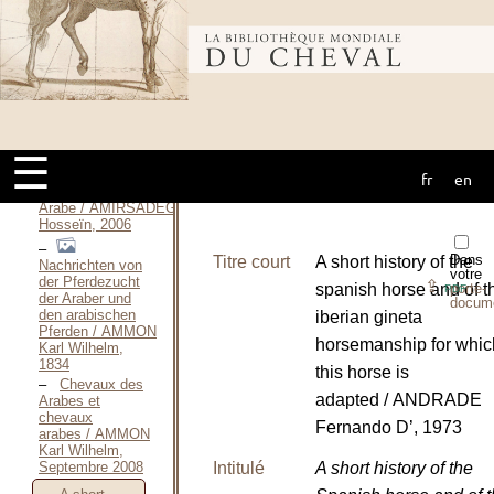
Gérard, 2002
Le
Bibliothèque
Breton / ALLE
Gérard, 2003
Abbildungen
mondiale du
sæmmtlicher
Pferde-
☰
Racen / ALTON
Eduard D’, 1827
fr
en
cheval
Le Pur-Sang
Arabe / AMIRSADEGHI
Hosseïn, 2006
Dans
Titre court
A short history of the
Nachrichten von
votre
der Pferdezucht
⇪
spanish horse and of t
porte-
PDF
der Araber und
docum
den arabischen
iberian gineta
Pferden / AMMON
horsemanship for whic
Karl Wilhelm,
1834
this horse is
Chevaux des
adapted / ANDRADE
Arabes et
chevaux
Fernando D’, 1973
arabes / AMMON
Karl Wilhelm,
Septembre 2008
Intitulé
A short history of the