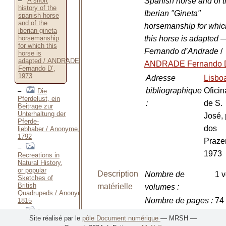
Spanish horse and of 
A short
history of the
Iberian "Gineta"
spanish horse
and of the
horsemanship for whic
iberian gineta
this horse is adapted 
horsemanship
for which this
Fernando d’Andrade
/
horse is
adapted / ANDRADE
ANDRADE Fernando 
Fernando D’,
1973
Adresse
Lisbo
bibliographique
Oficin
Die
Pferdelust, ein
:
de S.
Beitrage zur
Unterhaltung der
José, 
Pferde-
dos
liebhaber / Anonyme,
1792
Praze
1973
Recreations in
Natural History,
or popular
Description
Nombre de
1 v
Sketches of
British
matérielle
volumes
:
Quadrupeds / Anonyme,
Nombre de pages
:
74 
1815
A
Dimensions
:
22
Site réalisé par le
pôle Document numérique
— MRSH —
comparative