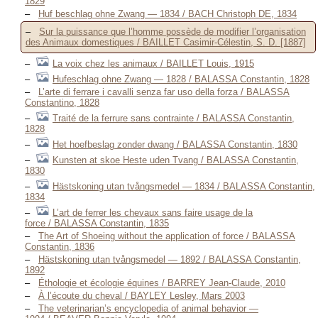
1829
Huf beschlag ohne Zwang — 1834 / BACH Christoph DE, 1834
Sur la puissance que l’homme possède de modifier l’organisation
des Animaux domestiques / BAILLET Casimir-Célestin, S. D. [1887]
La voix chez les animaux / BAILLET Louis, 1915
Hufeschlag ohne Zwang — 1828 / BALASSA Constantin, 1828
L’arte di ferrare i cavalli senza far uso della forza / BALASSA
Constantino, 1828
Traité de la ferrure sans contrainte / BALASSA Constantin,
1828
Het hoefbeslag zonder dwang / BALASSA Constantin, 1830
Kunsten at skoe Heste uden Tvang / BALASSA Constantin,
1830
Hästskoning utan tvångsmedel — 1834 / BALASSA Constantin,
1834
L’art de ferrer les chevaux sans faire usage de la
force / BALASSA Constantin, 1835
The Art of Shoeing without the application of force / BALASSA
Constantin, 1836
Hästskoning utan tvångsmedel — 1892 / BALASSA Constantin,
1892
Éthologie et écologie équines / BARREY Jean-Claude, 2010
À l’écoute du cheval / BAYLEY Lesley, Mars 2003
The veterinarian’s encyclopedia of animal behavior —