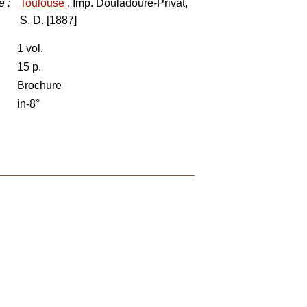
e
:
Toulouse
, Imp. Douladoure-Privat,
S. D. [1887]
1 vol.
15 p.
Brochure
in-8°