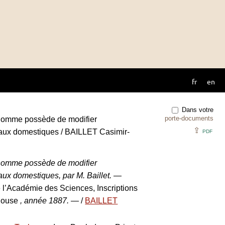
fr
en
Dans votre
porte-documents
’homme possède de modifier
⇪
maux domestiques / BAILLET Casimir-
PDF
’homme possède de modifier
aux domestiques, par M. Baillet. —
l’Académie des Sciences, Inscriptions
ulouse
, année 1887. —
/
BAILLET