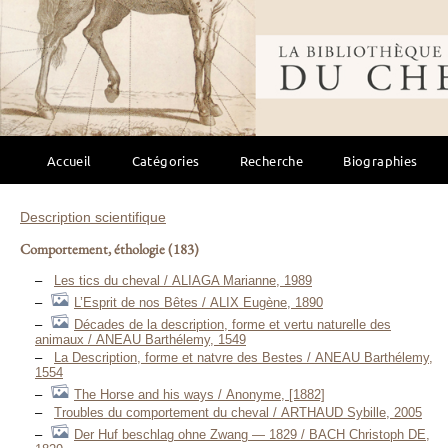
Bibliothèque mondi
Accueil
Catégories
Recherche
Biographies
Description scientifique
Comportement, éthologie
(183)
Les tics du cheval / ALIAGA Marianne, 1989
L’Esprit de nos Bêtes / ALIX Eugène, 1890
Décades de la description, forme et vertu naturelle des
animaux / ANEAU Barthélemy, 1549
La Description, forme et natvre des Bestes / ANEAU Barthélemy,
1554
The Horse and his ways / Anonyme, [1882]
Troubles du comportement du cheval / ARTHAUD Sybille, 2005
Der Huf beschlag ohne Zwang — 1829 / BACH Christoph DE,