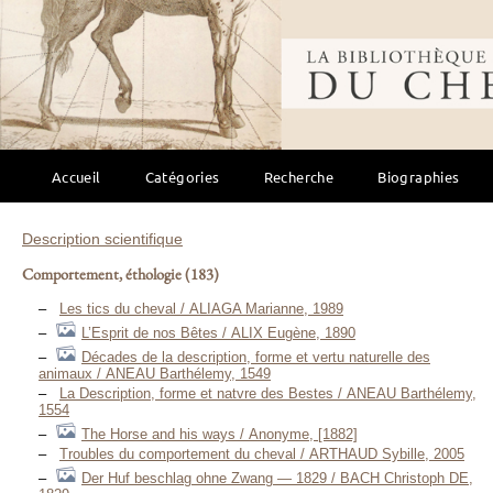
Bibliothèque mondi
Accueil
Catégories
Recherche
Biographies
Description scientifique
Comportement, éthologie
(183)
Les tics du cheval / ALIAGA Marianne, 1989
L’Esprit de nos Bêtes / ALIX Eugène, 1890
Décades de la description, forme et vertu naturelle des
animaux / ANEAU Barthélemy, 1549
La Description, forme et natvre des Bestes / ANEAU Barthélemy,
1554
The Horse and his ways / Anonyme, [1882]
Troubles du comportement du cheval / ARTHAUD Sybille, 2005
Der Huf beschlag ohne Zwang — 1829 / BACH Christoph DE,