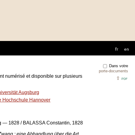
fr
en
Dans votre
porte-documents
nt numérisé et disponible sur plusieurs
⇪
PDF
niversität Augsburg
che Hochschule Hannover
g — 1828 / BALASSA Constantin, 1828
wang : eine Abhandlung über die Art,