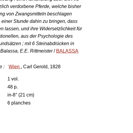
zlich verdorbene Pferde, welche bisher
ung von Zwangsmitteln beschlagen
 einer Stunde dahin zu bringen, dass
en lassen, und ihre Widersetzlichkeit für
tionellen, aus der Psychologie des
ndsätzen ; mit 6 Steinabdrücken in
Balassa, E.E. Rittmeister
/
BALASSA
e
:
Wien
, Carl Gerold, 1828
1 vol.
48 p.
in-8° (21 cm)
6 planches