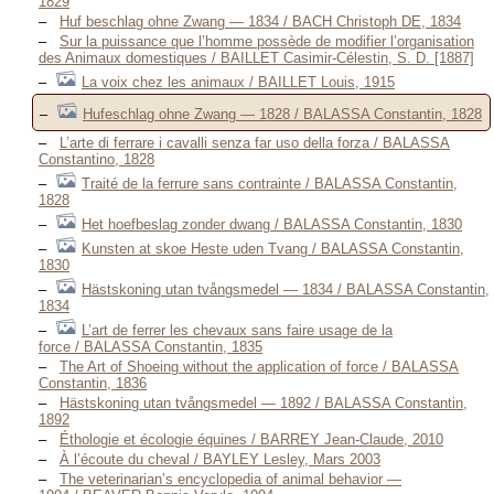
1829
Huf beschlag ohne Zwang — 1834 / BACH Christoph DE, 1834
Sur la puissance que l’homme possède de modifier l’organisation
des Animaux domestiques / BAILLET Casimir-Célestin, S. D. [1887]
La voix chez les animaux / BAILLET Louis, 1915
Hufeschlag ohne Zwang — 1828 / BALASSA Constantin, 1828
L’arte di ferrare i cavalli senza far uso della forza / BALASSA
Constantino, 1828
Traité de la ferrure sans contrainte / BALASSA Constantin,
1828
Het hoefbeslag zonder dwang / BALASSA Constantin, 1830
Kunsten at skoe Heste uden Tvang / BALASSA Constantin,
1830
Hästskoning utan tvångsmedel — 1834 / BALASSA Constantin,
1834
L’art de ferrer les chevaux sans faire usage de la
force / BALASSA Constantin, 1835
The Art of Shoeing without the application of force / BALASSA
Constantin, 1836
Hästskoning utan tvångsmedel — 1892 / BALASSA Constantin,
1892
Éthologie et écologie équines / BARREY Jean-Claude, 2010
À l’écoute du cheval / BAYLEY Lesley, Mars 2003
The veterinarian’s encyclopedia of animal behavior —