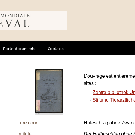
ale du cheval
Porte-documents
Contacts
L’ouvrage est entièreme
sites :
-
Zentralbibliothek U
-
Stiftung Tierärztli
Titre court
Hufeschlag ohne Zwan
Intitulé
Der Hufbeschlag ohne Z