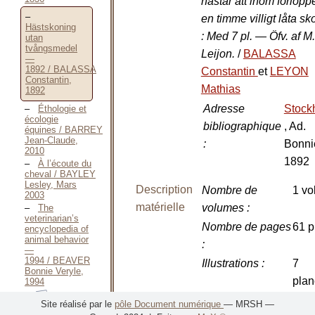
hästar att inom förloppe
en timme villigt låta sk
Hästskoning
: Med 7 pl. — Öfv. af M.
utan
tvångsmedel
Leijon.
/
BALASSA
—
1892 / BALASSA
Constantin
et
LEYON
Constantin,
Mathias
1892
Adresse
Stock
Éthologie et
écologie
bibliographique
, Ad.
équines / BARREY
Jean-Claude,
:
Bonni
2010
1892
À l’écoute du
cheval / BAYLEY
Lesley, Mars
Description
Nombre de
1 vol
2003
matérielle
volumes
:
The
veterinarian’s
Nombre de pages
61 p
encyclopedia of
animal behavior
:
—
1994 / BEAVER
Illustrations
:
7
Bonnie Veryle,
pla
1994
Les
Site réalisé par le
pôle Document numérique
— MRSH —
Langue(s)
Suédois
interactions