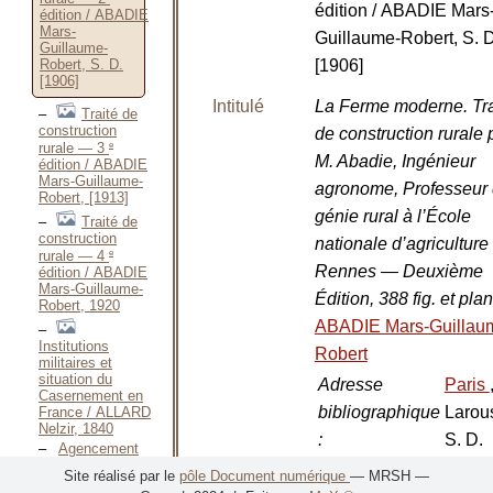
édition / ABADIE Mars
édition / ABADIE
Mars-
Guillaume-Robert, S. D
Guillaume-
[1906]
Robert, S. D.
[1906]
Intitulé
La Ferme moderne. Tra
Traité de
construction
de construction rurale 
e
rurale — 3
M. Abadie, Ingénieur
édition / ABADIE
Mars-Guillaume-
agronome, Professeur
Robert, [1913]
génie rural à l’École
Traité de
construction
nationale d’agriculture
e
rurale — 4
Rennes — Deuxième
édition / ABADIE
Mars-Guillaume-
Édition, 388 fig. et pla
Robert, 1920
ABADIE Mars-Guillau
Institutions
Robert
militaires et
situation du
Adresse
Paris
Casernement en
bibliographique
Larou
France / ALLARD
Nelzir, 1840
:
S. D.
Agencement
des locaux pour
[1906]
Site réalisé par le
pôle Document numérique
— MRSH —
l’insémination