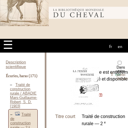
Bibliothèque
mondiale du
☰
fr
en
cheval
Description
scientifique
Dans
votre
L’ouvrage est entièrem
⇪
porte-
Écuries, haras
(171)
PDF
docum
numérisé et disponible
Traité de
le site :
construction
rurale / ABADIE
-
Cnum
Mars-Guillaume-
Robert, S. D.
[1903]
Traité
Titre court
Traité de construction
de
e
construction
rurale — 2
e
rurale — 2