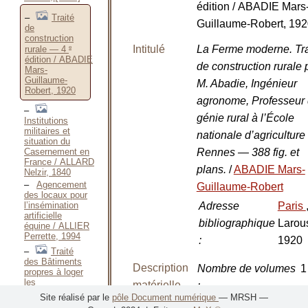
édition / ABADIE Mars
Traité
Guillaume-Robert, 19
de
construction
e
Intitulé
La Ferme moderne. Tra
rurale — 4
édition / ABADIE
de construction rurale 
Mars-
Guillaume-
M. Abadie, Ingénieur
Robert, 1920
agronome, Professeur
génie rural à l’École
Institutions
militaires et
nationale d’agriculture
situation du
Rennes — 388 fig. et
Casernement en
France / ALLARD
plans.
/
ABADIE Mars-
Nelzir, 1840
Agencement
Guillaume-Robert
des locaux pour
Adresse
Paris
l’insémination
artificielle
bibliographique
Larou
équine / ALLIER
Perrette, 1994
:
1920
Traité
des Bâtiments
Description
Nombre de volumes
1
propres à loger
les
matérielle
:
Animaux / Anonyme,
Site réalisé par le
pôle Document numérique
— MRSH —
1802
Nombre de pages
:
2