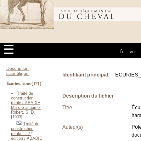
Bibliothèque
mondiale du
☰
fr
en
cheval
Description
scientifique
Identifiant principal
ECURIES
Écuries, haras
(171)
Traité de
Description du fichier
construction
rurale / ABADIE
Titre
Écur
Mars-Guillaume-
Robert, S. D.
har
[1903]
Traité de
Auteur(s)
Pôl
construction
e
rurale — 2
doc
édition / ABADIE