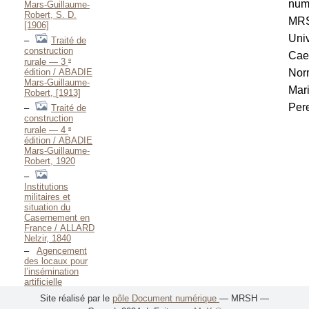
num
Mars-Guillaume-
Robert, S. D.
MR
[1906]
Univ
Traité de
construction
Cae
e
rurale — 3
Nor
édition / ABADIE
Mars-Guillaume-
Mar
Robert, [1913]
Pere
Traité de
construction
e
rurale — 4
édition / ABADIE
Mars-Guillaume-
Robert, 1920
Institutions
militaires et
situation du
Casernement en
France / ALLARD
Nelzir, 1840
Agencement
des locaux pour
l’insémination
artificielle
équine / ALLIER
Site réalisé par le
pôle Document numérique
— MRSH —
Perrette, 1994