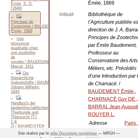
Émile, 1869
Émile, S. D.
[1849]
Intitulé
Bibliothèque de
Principes de
l’Agriculture publiée s
Zootechnie / BAUDEMENT
direction de J. A. Barr
Émile, 1869
Principes de Zootechn
Une
grossesse
par Émile Baudement,
quadruple chez
Professeur au
une poulinière
de
Conservatoire des Arts
vendée / BAUDOUIN
Marcel, 1911
Métiers, etc. Précédés
Die
d’une Introduction par
thierärztliche
Geburtshülfe / BAUMEISTER
de Charnacé.
/
Johann Wilhelm,
BAUDEMENT Émile
,
1844
CHARNACÉ Guy DE
,
Handbuch der
BARRAL Jean-August
landwirthschaftlichen
Thierkunde und
ROUYER L.
Thierzucht (T.I,
1 &
Adresse
Paris
2) / BAUMEISTER
bibliographique
Delag
Johann Wilhelm,
Site réalisé par le
pôle Document numérique
— MRSH —
1845