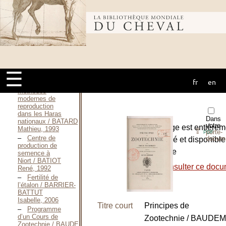
J’élève mes
poneys / BATAILLE
Bibliothèque
Laetitia, 1994
Races et
élevage - Les
Poneys / BATAILLE
mondiale du
Laetitia, 2007
Essai
d’évaluation
☰
technique des
fr
en
cheval
coûts des
méthodes
modernes de
reproduction
dans les Haras
Dans
nationaux / BATARD
votre
L’ouvrage est entièrem
Mathieu, 1993
⇪
porte-
PDF
Centre de
docum
numérisé et disponible
production de
le site de
semence à
Niort / BATIOT
-
Consulter ce docu
René, 1992
Fertilité de
l’étalon / BARRIER-
BATTUT
Isabelle, 2006
Titre court
Principes de
Programme
d’un Cours de
Zootechnie / BAUDE
Zootechnie / BAUDEMENT