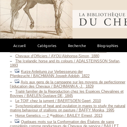
Le jugement en concours d’élevage, anglo arabe, ACA endurance,
selle français / ACA France, 2013
Bibliothèque mondi
Contribution à l’étude des marqueurs génétiques sanguins chez le
cheval / ATALLAH Névine, 1979
Races d’hier pour l’élevage de demain / AUDIOT Annick, 1995
Étude des caractéristiques séminales d’une population de chevaux
de race anglo-arabe / AUFILS Valérie, 2004
De l’Élevage du Cheval dans le Département de Seine-et-
Oise / AUVRAY Paul, 1897
Accueil
Catégories
Recherche
Biographies
CD-Rom de néonatalogie équine : reconnaître les signes d’appel
de pathologie néonatale / AWAD Marie-Flore Victoria, 2007
Chevaux d’Officiers / AYOU Alphonse-Simon, 1880
The Icelandic horse and its colours / ADALSTEINSSON Stefan,
1993
Kurze Anleitung zur Verbesserung der
Pferdezucht / BACHMANN Joseph Adolph, 1822
Avis aux gens de la campagne sur les moyens de perfectionner
l’éducation des Chevaux / BACHMANN A.-J., 1829
Traité familier de la Reproduction chez les Espèces Chevalines et
Bovines / BAELEN Gustave DE, 1845
Le TOIF chez la jument / BAERTSOEN Geert, 2010
Synchronization of heat and ovulation in mares to study the natural
mating behaviour of stallions on pasture / BAFFY Monika, 1995
nd
Horse Genetics — 2
edition / BAILEY Ernest, 2013
Quelques mots sur la Conformation des Étalons de sang
considérés comme producteurs de Chevaux de service / BAILLET