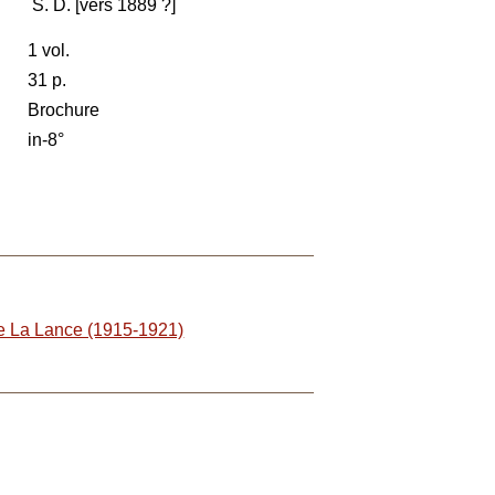
S. D. [vers 1889 ?]
1 vol.
31 p.
Brochure
in-8°
e La Lance (1915-1921)