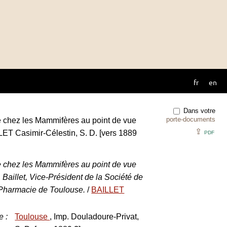
fr
en
Dans votre
porte-documents
e chez les Mammifères au point de vue
⇪
LET Casimir-Célestin, S. D. [vers 1889
PDF
e chez les Mammifères au point de vue
 Baillet, Vice-Président de la Société de
 Pharmacie de Toulouse.
/
BAILLET
e
:
Toulouse
, Imp. Douladoure-Privat,