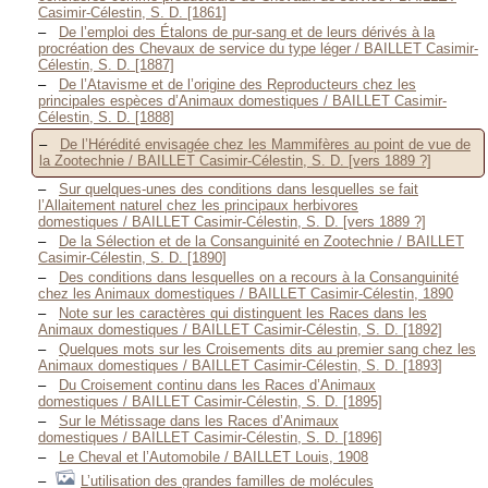
Casimir-Célestin, S. D. [1861]
De l’emploi des Étalons de pur-sang et de leurs dérivés à la
procréation des Chevaux de service du type léger / BAILLET Casimir-
Célestin, S. D. [1887]
De l’Atavisme et de l’origine des Reproducteurs chez les
principales espèces d’Animaux domestiques / BAILLET Casimir-
Célestin, S. D. [1888]
De l’Hérédité envisagée chez les Mammifères au point de vue de
la Zootechnie / BAILLET Casimir-Célestin, S. D. [vers 1889 ?]
Sur quelques-unes des conditions dans lesquelles se fait
l’Allaitement naturel chez les principaux herbivores
domestiques / BAILLET Casimir-Célestin, S. D. [vers 1889 ?]
De la Sélection et de la Consanguinité en Zootechnie / BAILLET
Casimir-Célestin, S. D. [1890]
Des conditions dans lesquelles on a recours à la Consanguinité
chez les Animaux domestiques / BAILLET Casimir-Célestin, 1890
Note sur les caractères qui distinguent les Races dans les
Animaux domestiques / BAILLET Casimir-Célestin, S. D. [1892]
Quelques mots sur les Croisements dits au premier sang chez les
Animaux domestiques / BAILLET Casimir-Célestin, S. D. [1893]
Du Croisement continu dans les Races d’Animaux
domestiques / BAILLET Casimir-Célestin, S. D. [1895]
Sur le Métissage dans les Races d’Animaux
domestiques / BAILLET Casimir-Célestin, S. D. [1896]
Le Cheval et l’Automobile / BAILLET Louis, 1908
L’utilisation des grandes familles de molécules