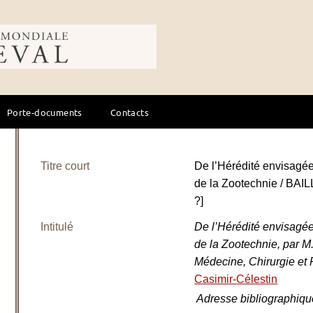
ale du cheval
Porte-documents
Contacts
Titre court
De l’Hérédité envisagé
de la Zootechnie / BAIL
?]
Intitulé
De l’Hérédité envisagé
de la Zootechnie, par M.
Médecine, Chirurgie et
Casimir-Célestin
Adresse bibliographiqu