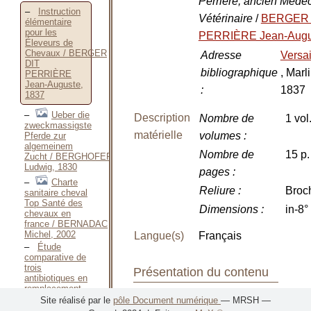
Perrière, ancien Méde
Instruction
Vétérinaire
/
BERGER 
élémentaire
pour les
PERRIÈRE Jean-Augu
Éleveurs de
Chevaux / BERGER
Adresse
Versai
DIT
bibliographique
, Marli
PERRIÈRE
Jean-Auguste,
:
1837
1837
Ueber die
Description
Nombre de
1 vol
zweckmassigste
matérielle
volumes
:
Pferde zur
algemeinem
Nombre de
15 p.
Zucht / BERGHOFER
Ludwig, 1830
pages
:
Charte
Reliure
:
Broc
sanitaire cheval
Top Santé des
Dimensions
:
in-8°
chevaux en
france / BERNADAC
Michel, 2002
Langue(s)
Français
Étude
comparative de
trois
Présentation du contenu
antibiotiques en
remplacement
de la gentalline
Site réalisé par le
pôle Document numérique
— MRSH —
Classement
: Elevage
dans le dilueur