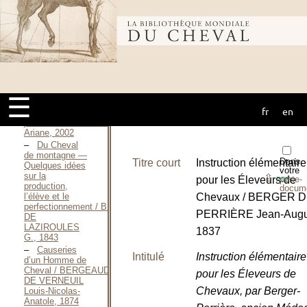
J. R., 1832
Bibliothèque
Détermination
de
l’insémination
fécondante en
mondiale du
cas
d’inséminations
multiples
☰
pendant
fr
en
cheval
l’œstrus de la
jument / BERENGER
Ariane, 2002
Du Cheval
de montagne —
Dans
Titre court
Instruction élémentaire
Quelques idées
votre
sur la
⇪
pour les Éleveurs de
porte-
PDF
production,
docum
l’élève et le
Chevaux / BERGER D
perfectionnement / BERGASSE
PERRIÈRE Jean-Augu
DE
LAZIROULES
1837
G., 1843
Causeries
Intitulé
Instruction élémentaire
d’un Homme de
Cheval / BERGEAUD
pour les Éleveurs de
DE VERNEUIL
Chevaux, par Berger-
Louis-Nicolas-
Anatole, 1874