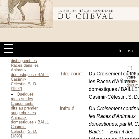
Des
conditions dans
Bibliothèque
lesquelles on a
recours à la
Consanguinité
chez les
mondiale du
Animaux
domestiques / BAILLET
Casimir-
☰
Célestin, 1890
fr
en
cheval
Note sur les
caractères qui
distinguent les
Races dans les
Animaux
Dans
Titre court
Du Croisement contin
domestiques / BAILLET
votre
Casimir-
⇪
les Races d’Animaux
porte-
PDF
Célestin, S. D.
docum
[1892]
domestiques / BAILLE
Quelques
Casimir-Célestin, S. D.
mots sur les
Croisements
Intitulé
Du Croisement contin
dits au premier
sang chez les
les Races d’Animaux
Animaux
domestiques / BAILLET
domestiques, par M. C
Casimir-
Baillet — Extrait des
Célestin, S. D.
[1893]