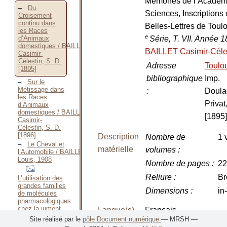
Mémoires de l’Académ
Du
Sciences, Inscriptions 
Croisement
continu dans
Belles-Lettres de Tou
les Races
e
Série, T. VII. Année 
d’Animaux
domestiques / BAILLET
BAILLET Casimir-Céle
Casimir-
Célestin, S. D.
Adresse
Toulo
[1895]
bibliographique
Imp.
Sur le
Métissage dans
:
Doula
les Races
Privat
d’Animaux
domestiques / BAILLET
[1895]
Casimir-
Célestin, S. D.
[1896]
Description
Nombre de
1 
Le Cheval et
matérielle
volumes
:
l’Automobile / BAILLET
Louis, 1908
Nombre de pages
:
22
Reliure
:
Br
L’utilisation des
grandes familles
Dimensions
:
in
de molécules
pharmacologiques
chez la jument
Langue(s)
Français
gestante / BALGUERIE
Site réalisé par le
pôle Document numérique
— MRSH —
Delphine, 2013