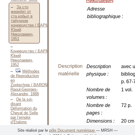
Николаевич
За сто
Adresse
жеребят от
bibliographique
:
ста кобыл в
табунном
коневодстве / БАРМИНЦЕВ
Юрий
Николаевич,
1951
Коневодство / БАРМИНЦЕВ
Юрий
Николаевич,
1952
Description
Description
avec 
Méthodes
matérielle
physique
:
biblio
de Reproduction
en
p. 67-
Zootechnie / BARON
Raoul-Georges-
Nombre de
1 vol.
Alexandre, 1888
volumes
:
De la soi-
disant
Nombre de
72 p.
Déformation du
pages
:
Cheval de Selle
par l’emploi
Dimensions
:
20 сm
d’Étalons
trotteurs de
Site réalisé par le
pôle Document numérique
— MRSH —
grande
Langue(s)
Russe