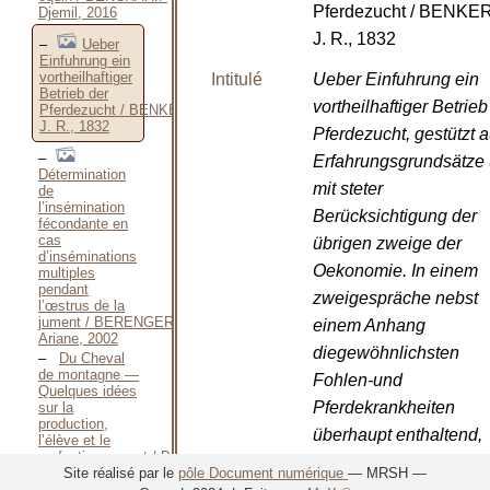
Pferdezucht / BENKE
Djemil, 2016
J. R., 1832
Ueber
Einfuhrung ein
vortheilhaftiger
Intitulé
Ueber Einfuhrung ein
Betrieb der
vortheilhaftiger Betrieb
Pferdezucht / BENKERT
J. R., 1832
Pferdezucht, gestützt a
Erfahrungsgrundsätze
Détermination
mit steter
de
l’insémination
Berücksichtigung der
fécondante en
cas
übrigen zweige der
d’inséminations
Oekonomie. In einem
multiples
pendant
zweigespräche nebst
l’œstrus de la
jument / BERENGER
einem Anhang
Ariane, 2002
diegewöhnlichsten
Du Cheval
de montagne —
Fohlen-und
Quelques idées
Pferdekrankheiten
sur la
production,
überhaupt enthaltend,
l’élève et le
perfectionnement / BERGASSE
bearbeitet zunächst für
Site réalisé par le
pôle Document numérique
— MRSH —
DE
Bauern, aber auch für
LAZIROULES