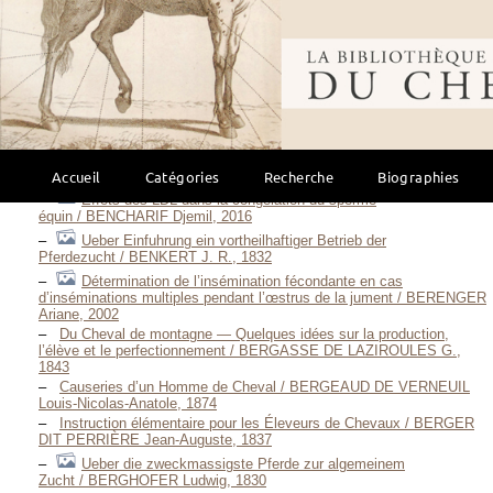
1866
Élevage du cheval en Aquitaine / BEAUDEAUX Karine, 1998
Bibliothèque mondi
Des Chevaux en France et de leur régénération / B... Comte de,
1832
Examen des divers modes de Remontes militaires / BELEURGEY
Philibert-Symphorien, S. D. [1835]
Création d’un centre de production de semence congelée équine au
Maroc / BENAMAR Malak, 1999
Perspectives de développement de la monte publique dans le
Accueil
Catégories
Recherche
Biographies
Haras de Sidi Thabet / BENAOUN Belgacem, 2006
Effets des LDL dans la congélation du sperme
équin / BENCHARIF Djemil, 2016
Ueber Einfuhrung ein vortheilhaftiger Betrieb der
Pferdezucht / BENKERT J. R., 1832
Détermination de l’insémination fécondante en cas
d’inséminations multiples pendant l’œstrus de la jument / BERENGER
Ariane, 2002
Du Cheval de montagne — Quelques idées sur la production,
l’élève et le perfectionnement / BERGASSE DE LAZIROULES G.,
1843
Causeries d’un Homme de Cheval / BERGEAUD DE VERNEUIL
Louis-Nicolas-Anatole, 1874
Instruction élémentaire pour les Éleveurs de Chevaux / BERGER
DIT PERRIÈRE Jean-Auguste, 1837
Ueber die zweckmassigste Pferde zur algemeinem
Zucht / BERGHOFER Ludwig, 1830