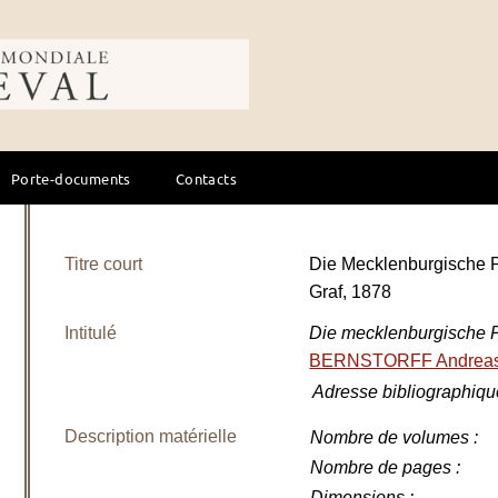
ale du cheval
Porte-documents
Contacts
Titre court
Die Mecklenburgische
Graf, 1878
Intitulé
Die mecklenburgische Pf
BERNSTORFF Andreas
Adresse bibliographiqu
Description matérielle
Nombre de volumes
:
Nombre de pages
:
Dimensions
: