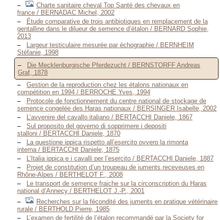
Charte sanitaire cheval Top Santé des chevaux en
france / BERNADAC Michel, 2002
Étude comparative de trois antibiotiques en remplacement de la
gentalline dans le dilueur de semence d’étalon / BERNARD Sophie,
2013
Largeur testiculaire mesurée par échographie / BERNHEIM
Stéfanie, 1998
Die Mecklenburgische Pferdezucht / BERNSTORFF Andreas
Graf, 1878
Gestion de la reproduction chez les étalons nationaux en
compétition en 1994 / BERROCHE Yves, 1994
Protocole de fonctionnement du centre national de stockage de
semence congelée des Haras nationaux / BERSINGER Isabelle, 2002
L’avvenire del cavallo italiano / BERTACCHI Daniele, 1867
Sul proposito del governo di sopprimere i depositi
stalloni / BERTACCHI Daniele, 1870
La questione ippica rispetto all’esercito ovvero la rimonta
interna / BERTACCHI Daniele, 1875
L’Italia ippica e i cavalli per l’esercito / BERTACCHI Daniele, 1887
Projet de constitution d’un troupeau de juments receveuses en
Rhône-Alpes / BERTHELOT F., 2008
Le transport de semence fraiche sur la circonscription du Haras
national d’Annecy / BERTHELOT J.-P., 2001
Recherches sur la fécondité des juments en pratique vétérinaire
rurale / BERTHOLD Pierre, 1985
L’examen de fertilité de l’étalon recommandé par la Society for