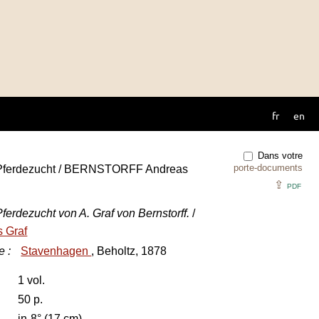
fr
en
Dans votre
porte-documents
 Pferdezucht / BERNSTORFF Andreas
⇪
PDF
erdezucht von A. Graf von Bernstorff.
/
 Graf
e
:
Stavenhagen
, Beholtz, 1878
1 vol.
50 p.
in-8° (17 cm)