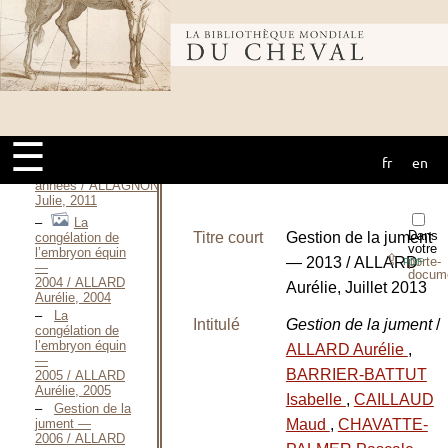
Louis, 1890
SOS,
Bibliothèque
Boyatino ne fait
pas de
poulains / ALBERT
H., 1991
mondiale du
Évolution
de l’élevage du
☰
pur-sang arabe
d’endurance ces
fr
en
cheval
dix dernières
années / ALLAGNON
Julie, 2011
La
Dans
Titre court
Gestion de la jument
congélation de
votre
l’embryon équin
⇪
— 2013 / ALLARD
porte-
PDF
—
docum
2004 / ALLARD
Aurélie, Juillet 2013
Aurélie, 2004
La
Intitulé
Gestion de la jument
/
congélation de
l’embryon équin
ALLARD Aurélie
,
—
BARRIER-BATTUT
2005 / ALLARD
Aurélie, 2005
Isabelle
,
CAILLAUD
Gestion de la
jument —
Maud
,
CHAVATTE-
2006 / ALLARD