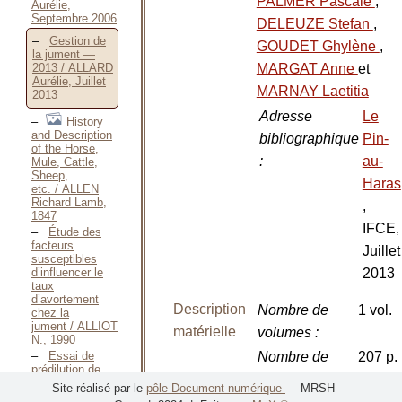
PALMER Pascale
,
Aurélie,
Septembre 2006
DELEUZE Stefan
,
Gestion de
GOUDET Ghylène
,
la jument —
MARGAT Anne
et
2013 / ALLARD
Aurélie, Juillet
MARNAY Laetitia
2013
Adresse
Le
History
and Description
bibliographique
Pin-
of the Horse,
:
au-
Mule, Cattle,
Sheep,
Haras
etc. / ALLEN
Richard Lamb,
,
1847
IFCE,
Étude des
facteurs
Juillet
susceptibles
d’influencer le
2013
taux
d’avortement
Description
Nombre de
1 vol.
chez la
jument / ALLIOT
matérielle
volumes
:
N., 1990
Essai de
Nombre de
207 p.
prédilution de
pages
:
semence avec
Site réalisé par le
pôle Document numérique
— MRSH —
du dilueur dans