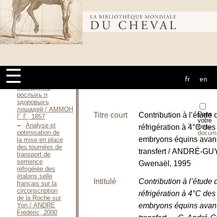
1831
Bibliothèque
Handbuch der
gesammten
Gestüts-Kunde
und
mondiale du
Pferdezucht / AMMON
Georg Gottlieb,
1833
☰
BѢрнѢйщее
fr
en
cheval
средство кь
разведенiю
рослыхь п
здоровыхъ
лошaдeй / AMMOH
Dans
Titre court
Contribution à l’étude 
Г. Г., 1857
votre
Analyse et
⇪
réfrigération à 4°C des
porte-
PDF
optimisation de
docum
embryons équins avan
la mise en place
des tournées de
transfert / ANDRÉ-G
transport de
semence
Gwenaël, 1995
réfrigérée des
étalons selle
Intitulé
Contribution à l’étude 
français sur la
circonscription
réfrigération à 4°C des
de la Roche sur
Yon / ANDRE
embryons équins avan
Frédéric, 2000