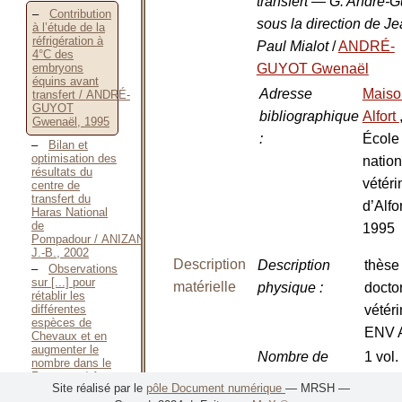
transfert — G. André-G
Contribution
sous la direction de Je
à l’étude de la
réfrigération à
Paul Mialot
/
ANDRÉ-
4°C des
GUYOT Gwenaël
embryons
équins avant
Adresse
Maiso
transfert / ANDRÉ-
GUYOT
bibliographique
Alfort
Gwenaël, 1995
:
École
Bilan et
optimisation des
nation
résultats du
vétéri
centre de
transfert du
d’Alfor
Haras National
de
1995
Pompadour / ANIZAN
J.-B., 2002
Description
Description
thèse
Observations
sur [...] pour
matérielle
physique
:
docto
rétablir les
différentes
vétéri
espèces de
ENV A
Chevaux et en
augmenter le
Nombre de
1 vol.
nombre dans le
Royaume / Anonyme,
volumes
:
Site réalisé par le
pôle Document numérique
— MRSH —
1771