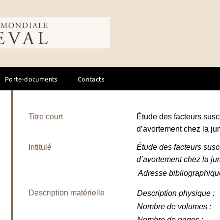
ale du cheval
Porte-documents
Contacts
Titre court
Étude des facteurs susce
d’avortement chez la ju
Intitulé
Étude des facteurs susce
d’avortement chez la j
Adresse bibliographiqu
Description matérielle
Description physique
:
Nombre de volumes
:
Nombre de pages
: