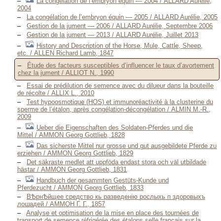
La congélation de l’embryon équin — 2004 / ALLARD Aurélie,
2004
La congélation de l’embryon équin — 2005 / ALLARD Aurélie, 2005
Gestion de la jument — 2006 / ALLARD Aurélie, Septembre 2006
Gestion de la jument — 2013 / ALLARD Aurélie, Juillet 2013
History and Description of the Horse, Mule, Cattle, Sheep,
etc. / ALLEN Richard Lamb, 1847
Étude des facteurs susceptibles d’influencer le taux d’avortement
chez la jument / ALLIOT N., 1990
Essai de prédilution de semence avec du dilueur dans la bouteille
de récolte / ALLIX L., 2010
Test hypoosmotique (HOS) et immunoréactivité à la clusterine du
sperme de l’étalon, après congélation-décongélation / ALMIN M.-R.,
2009
Ueber die Eigenschaften des Soldaten-Pferdes und die
Mittel / AMMON Georg Gottlieb, 1828
Das sicherste Mittel nur grosse und gut ausgebildete Pferde zu
erziehen / AMMON Georg Gottlieb, 1829
Det säkraste medlet att uppföda endast stora och väl utbildade
hästar / AMMON Georg Gottlieb, 1831
Handbuch der gesammten Gestüts-Kunde und
Pferdezucht / AMMON Georg Gottlieb, 1833
BѢрнѢйщее средство кь разведенiю рослыхь п здоровыхъ
лошaдeй / AMMOH Г. Г., 1857
Analyse et optimisation de la mise en place des tournées de
transport de semence réfrigérée des étalons selle français sur la