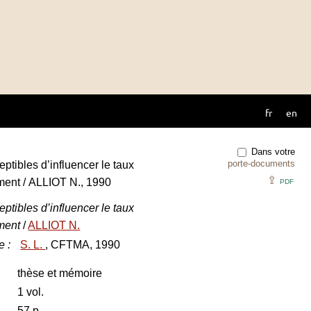
fr
en
Dans votre
porte-documents
ptibles d’influencer le taux
⇪
ment / ALLIOT N., 1990
PDF
ptibles d’influencer le taux
ument
/
ALLIOT N.
e
:
S. L.
, CFTMA, 1990
thèse et mémoire
1 vol.
57 p.