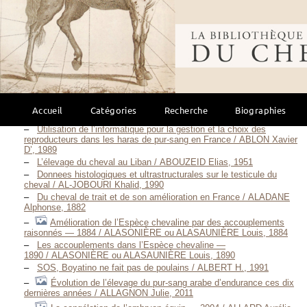
Bibliothèque mondi
Description scientifique
Élevage
(1298)
Positive Vorschläge zur Hebung der Pferdezucht mit Privat-,
Staats- und Landgestüten / ABLEITNER Kaspar, 1871
Der Pferdezuchtsbetrieb in Privat-, Staats- und
Accueil
Catégories
Recherche
Biographies
Landgestütsanstalten : Kritik und Abwehr / ABLEITNER Kaspar, 1873
Utilisation de l’informatique pour la gestion et la choix des
reproducteurs dans les haras de pur-sang en France / ABLON Xavier
D’, 1989
L’élevage du cheval au Liban / ABOUZEID Elias, 1951
Donnees histologiques et ultrastructurales sur le testicule du
cheval / AL-JOBOURI Khalid, 1990
Du cheval de trait et de son amélioration en France / ALADANE
Alphonse, 1882
Amélioration de l’Espèce chevaline par des accouplements
raisonnés — 1884 / ALASONIÈRE ou ALASAUNIÈRE Louis, 1884
Les accouplements dans l’Espèce chevaline —
1890 / ALASONIÈRE ou ALASAUNIÈRE Louis, 1890
SOS, Boyatino ne fait pas de poulains / ALBERT H., 1991
Évolution de l’élevage du pur-sang arabe d’endurance ces dix
dernières années / ALLAGNON Julie, 2011