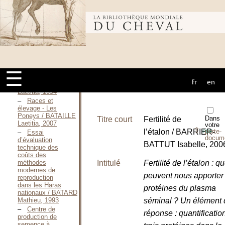
Contribution
à l’étude et à la
Bibliothèque
mise en œuvre
d’un plan de
sélection d’un
cheval de
mondiale du
dressage en
France / BASSOT
Gérard, 1993
☰
J’élève mes
fr
en
cheval
poneys / BATAILLE
Laetitia, 1994
Races et
élevage - Les
Poneys / BATAILLE
Dans
Titre court
Fertilité de
Laetitia, 2007
votre
⇪
l’étalon / BARRIER-
porte-
Essai
PDF
docum
d’évaluation
BATTUT Isabelle, 200
technique des
coûts des
méthodes
Intitulé
Fertilité de l’étalon : q
modernes de
peuvent nous apporter 
reproduction
dans les Haras
protéines du plasma
nationaux / BATARD
Mathieu, 1993
séminal ? Un élément 
Centre de
réponse : quantificatio
production de
semence à