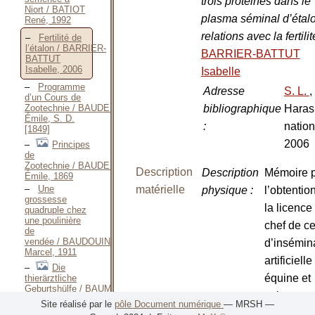
trois protéines dans le
Niort / BATIOT
plasma séminal d’étalo
René, 1992
relations avec la fertili
Fertilité de
l’étalon / BARRIER-
BARRIER-BATTUT
BATTUT
Isabelle, 2006
Isabelle
Programme
Adresse
S. L.
,
d’un Cours de
bibliographique
Haras
Zootechnie / BAUDEMENT
Émile, S. D.
:
natio
[1849]
2006
Principes
de
Zootechnie / BAUDEMENT
Description
Description
Mémoire 
Émile, 1869
matérielle
Une
physique
:
l’obtentio
grossesse
la licence
quadruple chez
une poulinière
chef de ce
de
vendée / BAUDOUIN
d’insémin
Marcel, 1911
artificielle
Die
équine et
thierärztliche
Geburtshülfe / BAUMEISTER
asine
Johann Wilhelm,
Site réalisé par le
pôle Document numérique
— MRSH —
1844
Nombre de
1 vol.