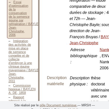
refrigération — étude
Essai
d’optimisation
comparative de deux
de la
durées de stockage : 4
conservation
de la semence
et 72h — Jean-
équine par
refrigération / BAYLE
Christophe Bayle; sous
Jean-
direction de Jean-
Christophe,
2006
François Bruyas
/
BAY
Intégration
Jean-Christophe
des activités de
mise en place
Adresse
Nant
de semence
bibliographique
, EN
congelée et de
collecte
:
Nant
d’embryon à une
clinique équine
2006
mayennaise / BAYLE
Jean-
Description
Christophe,
Description
thèse
2011
matérielle
physique
:
doctorat
Commission
hippique / BAYLEN
vétérinaire
A. DE, 1859
avec une
Rapport
adressé à la
bibliograp
Société hippique
Site réalisé par le
pôle Document numérique
— MRSH —
p. 80-87
française / BAYLEN