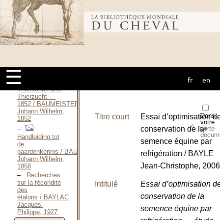
Handbuch der
landwirthschaftlichen
Bibliothèque
Thierkunde und
Thierzucht (T.I,
1 &
2) / BAUMEISTER
Johann Wilhelm,
mondiale du
1845
☰
Handbuch der
fr
en
cheval
landwirthschaftlichen
Thierkunde und
Thierzucht —
1852 / BAUMEISTER
Johann Wilhelm,
Dans
Titre court
Essai d’optimisation de
1852
votre
⇪
conservation de la
porte-
PDF
docum
Handleiding tot
semence équine par
de
paardenkennis / BAUMEISTER
refrigération / BAYLE
Johann Wilhelm,
Jean-Christophe, 2006
1858
Recherches
sur la fécondité
Intitulé
Essai d’optimisation de
des
conservation de la
étalons / BAYLAC
Jacques-
semence équine par
Philippe, 1927