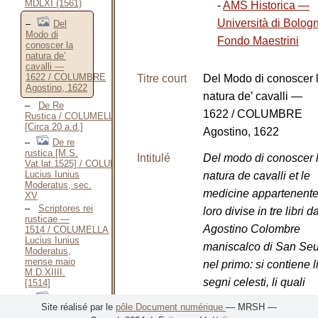
MDLXI (1561)
-
AMS Historica —
Università di Bolo
Del
Modo di
Fondo Maestrini
conoscer la
natura de’
cavalli —
1622 / COLUMBRE
Titre court
Del Modo di conoscer 
Agostino, 1622
natura de’ cavalli —
De Re
1622 / COLUMBRE
Rustica / COLUMELLA,
[Circa 20 a.d.]
Agostino, 1622
De re
rustica [M.S.
Intitulé
Del modo di conoscer 
Vat.lat.1525] / COLUMELLA
Lucius Iunius
natura de cavalli et le
Moderatus, sec.
medicine appartenente
XV
Scriptores rei
loro divise in tre libri d
rusticae —
Agostino Colombre
1514 / COLUMELLA
Lucius Iunius
maniscalco di San Seu
Moderatus,
mense maio
nel primo: si contiene l
M.D.XIIII.
segni celesti, li quali
[1514]
influiscono li corpi delli
Site réalisé par le
pôle Document numérique
— MRSH —
Exposition d’une
animali; dello stato e 