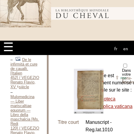
H., 1890
Receptes
Bibliothèque
povr gverir
cheuaulx de
toutes
maladies / VINCENT
Ian, 1557
mondiale du
Médecine
vétérinaire —
☰
Tome I, II et
fr
en
III / VITET
cheval
Louis, 1771
De le
infirmità et cure
de caualli.
Dans
[Italien
votre
L’ouvrage est
⇪
452] / VEGEZIO
porte-
PDF
docum
Renato Flavio,
entièrement numérisé 
e
XV
siècle
disponible sur le site :
Mulomedicina
-
Biblioteca
— Liber
mariscaltiae
apostolica vaticana
equorum —
Libro della
maschalcia [Ms.
Titre court
Manuscript -
Redi
120] / VEGEZIO
Reg.lat.1010
Renato Flavio,