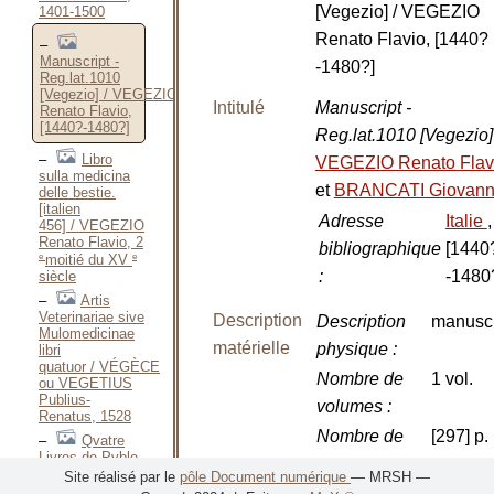
[Vegezio] / VEGEZIO
1401-1500
Renato Flavio, [1440?
Manuscript -
-1480?]
Reg.lat.1010
[Vegezio] / VEGEZIO
Intitulé
Manuscript -
Renato Flavio,
[1440?-1480?]
Reg.lat.1010 [Vegezio
Libro
VEGEZIO Renato Flav
sulla medicina
et
BRANCATI Giovann
delle bestie.
[italien
Adresse
Italie
,
456] / VEGEZIO
Renato Flavio, 2
bibliographique
[1440
e
e
moitié du XV
:
-1480
siècle
Artis
Veterinariae sive
Description
Description
manuscr
Mulomedicinae
matérielle
physique
:
libri
quatuor / VÉGÈCE
Nombre de
1 vol.
ou VEGETIUS
Publius-
volumes
:
Renatus, 1528
Nombre de
[297] p.
Qvatre
Livres de Pvble
pages
:
Vegece Renay,
Site réalisé par le
pôle Document numérique
— MRSH —
de la médecine