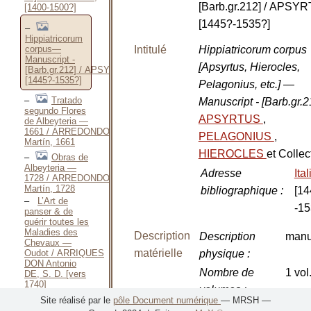
[Barb.gr.212] / APSY
[1400-1500?]
[1445?-1535?]
Hippiatricorum
corpus—
Intitulé
Hippiatricorum corpus
Manuscript -
[Apsyrtus, Hierocles,
[Barb.gr.212] / APSYRTUS,
[1445?-1535?]
Pelagonius, etc.] —
Tratado
Manuscript - [Barb.gr.
segundo Flores
APSYRTUS
,
de Albeyteria —
1661 / ARREDONDO
PELAGONIUS
,
Martín, 1661
HIEROCLES
et Collect
Obras de
Albeyteria —
Adresse
Ita
1728 / ARREDONDO
Martín, 1728
bibliographique
:
[1
L’Art de
-15
panser & de
guérir toutes les
Maladies des
Description
Description
manu
Chevaux —
matérielle
Oudot / ARRIQUES
physique
:
DON Antonio
Nombre de
1 vol
DE, S. D. [vers
1740]
volumes
:
L’Art de
Site réalisé par le
pôle Document numérique
— MRSH —
panser & de
Nombre de
[160]