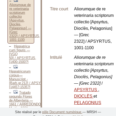
Aliorumque de
re veterinaria
Titre court
Aliorumque de re
scriptorum
veterinaria scriptorum
collectio
[Apsyrtus,
collectio [Apsyrtus,
Dioclès,
Pelagonius] —
Dioclès, Pelagonius]
[Grec
— [Grec
2322] / APSYRTUS,
1001-1100
2322] / APSYRTUS,
Hippiatrica
1001-1100
cum figuris —
[VGQ
Intitulé
Aliorumque de re
50] / APSYRTUS,
[1400-1500?]
veterinaria scriptorum
collectio [Apsyrtus,
Hippiatricorum
corpus—
Dioclès, Pelagonius]
Manuscript -
[Barb.gr.212] / APSYRTUS,
— [Grec 2322]
/
[1445?-1535?]
APSYRTUS
,
Tratado
DIOCLÈS
et
segundo Flores
de Albeyteria —
PELAGONIUS
1661 / ARREDONDO
Martín, 1661
Adresse
S. L.
,
Site réalisé par le
pôle Document numérique
— MRSH —
Obras de