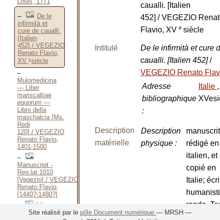
Louis, 1771
caualli. [Italien
De le
452] / VEGEZIO Renat
infirmità et
e
Flavio, XV
siècle
cure de caualli.
[Italien
452] / VEGEZIO
Intitulé
De le infirmità et cure 
Renato Flavio,
caualli. [Italien 452]
/
e
XV
siècle
VEGEZIO Renato Flav
Mulomedicina
Adresse
Italie
,
— Liber
mariscaltiae
bibliographique
XVesi
equorum —
Libro della
:
maschalcia [Ms.
Redi
Description
Description
manuscrit
120] / VEGEZIO
Renato Flavio,
matérielle
physique
:
rédigé en
1401-1500
italien, et
Manuscript -
copié en
Reg.lat.1010
Italie; écr
[Vegezio] / VEGEZIO
Renato Flavio,
humanist
[1440?-1480?]
ronde. Te
Libro
Site réalisé par le
pôle Document numérique
— MRSH —
sulla medicina
copié en
delle bestie.