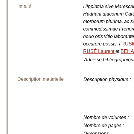
Intitulé
Hippiatria sive Marescal
Hadriani diaconum Card
morborum plurima, ac s
commodissimae Frenoru
nouo oris vitio laboran
occurere possis.
/
RUSIO
RUSÉ Laurent
et
BEHA
Adresse bibliographiqu
Description matérielle
Description physique
:
Nombre de volumes
:
Nombre de pages
:
Dimensions
: