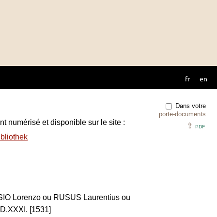
fr
en
Dans votre
porte-documents
t numérisé et disponible sur le site :
⇪
PDF
bliothek
USIO Lorenzo ou RUSUS Laurentius ou
D.XXXI. [1531]