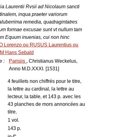
ia Laurentii Rvsii ad Nicolaum sancti
inalem, inqua praeter variorum
aluberrima remedia, quadragintatres
m formae excusae sunt vt nullum tam
tem Equum inuenias, cui non hinc
 Lorenzo ou RUSUS Laurentius ou
M Hans Sebald
e
:
Parisiis
, Christianus Weckelus,
Anno M.D.XXXI. [1531]
4 feuillets non chiffrés pour le titre,
la lettre au cardinal, la lettre au
lecteur, la table, et 143 p. avec les
43 planches de mors annoncées au
titre.
1 vol.
143 p.
in-f°