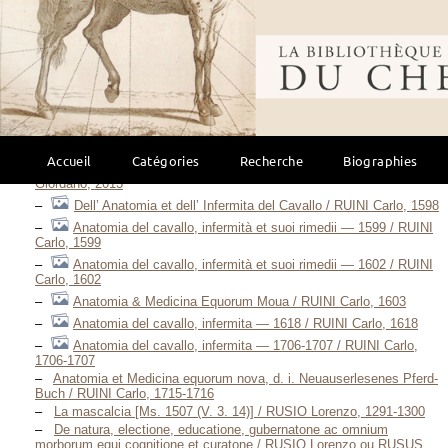
Delle Malscaltie del Cavallo — (Venetia, 1561) / RUFFO
Giordano, 1561
Bibliothèque mondi
Delle malscalzie del cavallo — (Bologna, 1561) / RUFFO
Giordano, 1561
Jordani Ruffi Calabriensis Hippiatria / RUFFUS ou RUFFO ou
RUSTO Giordano ou Jordanus, 1818
L’arte di curare il cavallo / RUFFO Giordano, 1999
Libro della Mascalcia
/ RUFFO Giordano, 2002
Tratado de Albeitaria / RUFFO Giordano, 2004
Accueil
Catégories
Recherche
Biographies
A tradución galega do “Liber de medicina equorum” / RUFFO
Giordano, 2013
Dell’ Anatomia et dell’ Infermita del Cavallo / RUINI Carlo, 1598
Anatomia del cavallo, infermità et suoi rimedii — 1599 / RUINI
Carlo, 1599
Anatomia del cavallo, infermità et suoi rimedii — 1602 / RUINI
Carlo, 1602
Anatomia & Medicina Equorum Moua / RUINI Carlo, 1603
Anatomia del cavallo, infermita — 1618 / RUINI Carlo, 1618
Anatomia del cavallo, infermita — 1706-1707 / RUINI Carlo,
1706-1707
Anatomia et Medicina equorum nova, d. i. Neuauserlesenes Pferd-
Buch / RUINI Carlo, 1715-1716
La mascalcia [Ms. 1507 (V. 3. 14)] / RUSIO Lorenzo, 1291-1300
De natura, electione, educatione, gubernatone ac omnium
morborum equi cognitione et curatone / RUSIO Lorenzo ou RUSUS