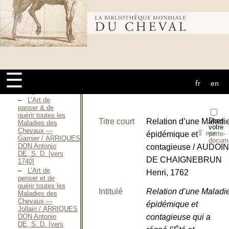
Albeyteria —
1728 / ARREDONDO
Bibliothèque
Martín, 1728
L’Art de
panser & de
guérir toutes les
mondiale du
Maladies des
Chevaux —
Oudot / ARRIQUES
☰
DON Antonio
fr
en
DE, S. D. [vers
cheval
1740]
L’Art de
panser & de
guérir toutes les
Dans
Titre court
Relation d’une Maladi
Maladies des
votre
Chevaux —
⇪
épidémique et
porte-
PDF
Garnier / ARRIQUES
docum
DON Antonio
contagieuse / AUDOIN
DE, S. D. [vers
DE CHAIGNEBRUN
1740]
L’Art de
Henri, 1762
penser et de
guérir toutes les
Intitulé
Relation d’une Maladi
Maladies des
Chevaux —
épidémique et
Jollain / ARRIQUES
contagieuse qui a
DON Antonio
DE, S. D. [vers