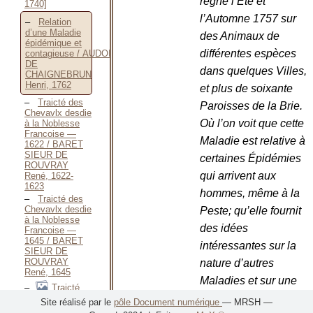
régné l’Été et
1740]
l’Automne 1757 sur
Relation
d’une Maladie
des Animaux de
épidémique et
différentes espèces
contagieuse / AUDOIN
DE
dans quelques Villes,
CHAIGNEBRUN
Henri, 1762
et plus de soixante
Traicté des
Paroisses de la Brie.
Chevavlx desdie
Où l’on voit que cette
à la Noblesse
Francoise —
Maladie est relative à
1622 / BARET
SIEUR DE
certaines Épidémies
ROUVRAY
qui arrivent aux
René, 1622-
1623
hommes, même à la
Traicté des
Chevavlx desdie
Peste; qu’elle fournit
à la Noblesse
des idées
Francoise —
1645 / BARET
intéressantes sur la
SIEUR DE
ROUVRAY
nature d’autres
René, 1645
Maladies et sur une
Traicté
manière d’expliquer le
des Chevavlx
Site réalisé par le
pôle Document numérique
— MRSH —
desdie à la