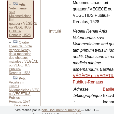
Mulomedicinae libri
Artis
Veterinariae
quatuor / VÉGÈCE ou
sive
VEGETIUS Publius-
Mulomedicinae
libri
Renatus, 1528
quatuor / VÉGÈCE
ou VEGETIUS
Intitulé
Vegetii Renati Artis
Publius-
Renatus, 1528
Veterinariae, sive
Qvatre
Mvlomedicinae libri qu
Livres de Pvble
tam primum typis in lu
Vegece Renay,
de la médecine
aediti. Opus sane in r
des cheuaux
malades / VÉGÈCE
medicis minime
ou VEGETIUS
aspernandum. Basilea
Publius-
Renatus, 1563
VÉGÈCE ou VEGETI
Pvb.
Publius-Renatus
Vegetii viri
illvstris
Adresse
Basil
Mvlomedicina / VÉGÈCE
ou VEGETIUS
bibliographique
Excvd
Publius-
Renatus, 1574
:
Ioann
Traduction
Faber
d’anciens
Site réalisé par le
pôle Document numérique
— MRSH —
Ouvrages latins