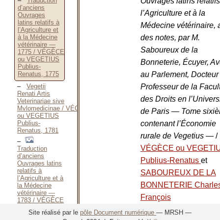
Ouvrages latins relatifs
Traduction
d’anciens
l’Agriculture et à la
Ouvrages
latins relatifs à
Médecine vétérinaire, 
l’Agriculture et
des notes, par M.
à la Médecine
vétérinaire —
Saboureux de la
1775 / VÉGÈCE
ou VEGETIUS
Bonneterie, Écuyer, Av
Publius-
au Parlement, Docteur
Renatus, 1775
Professeur de la Facul
Vegetii
Renati Artis
des Droits en l’Univers
Veterinariae sive
Mvlomedicinae / VÉGÈCE
de Paris — Tome sixi
ou VEGETIUS
contenant l’Économie
Publius-
Renatus, 1781
rurale de Vegetius —
/
VÉGÈCE ou VEGETI
Traduction
d’anciens
Publius-Renatus
et
Ouvrages latins
relatifs à
SABOUREUX DE LA
l’Agriculture et à
BONNETERIE Charles
la Médecine
vétérinaire —
François
1783 / VÉGÈCE
ou VEGETIUS
Adresse
Paris
Site réalisé par le
pôle Document numérique
— MRSH —
Publius-