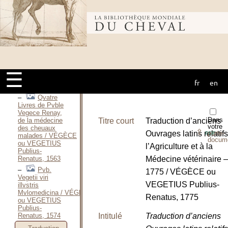
Renato Flavio, 2
e
e
moitié du XV
Bibliothèque
siècle
Artis
Veterinariae sive
Mulomedicinae
mondiale du
libri
quatuor / VÉGÈCE
ou VEGETIUS
☰
Publius-
fr
en
cheval
Renatus, 1528
Qvatre
Livres de Pvble
Vegece Renay,
Dans
de la médecine
Titre court
Traduction d’anciens
votre
des cheuaux
⇪
Ouvrages latins relatifs
porte-
PDF
malades / VÉGÈCE
docum
ou VEGETIUS
l’Agriculture et à la
Publius-
Renatus, 1563
Médecine vétérinaire 
Pvb.
1775 / VÉGÈCE ou
Vegetii viri
VEGETIUS Publius-
illvstris
Mvlomedicina / VÉGÈCE
Renatus, 1775
ou VEGETIUS
Publius-
Renatus, 1574
Intitulé
Traduction d’anciens